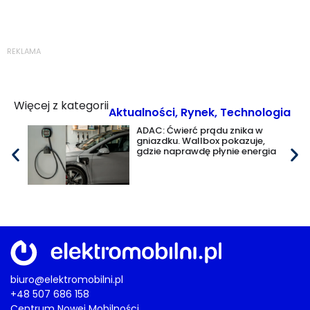
REKLAMA
Więcej z kategorii
Aktualności
,
Rynek
,
Technologia
ADAC: Ćwierć prądu znika w
gniazdku. Wallbox pokazuje,
gdzie naprawdę płynie energia
biuro@elektromobilni.pl
+48 507 686 158
Centrum Nowej Mobilności