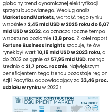
globalny trend dynamicznej elektryfikacji
sprzętu budowlanego. Według analiz
MarketsandMarkets
, wartość tego rynku
wzrośnie z
2,45 mld USD w 2025 roku do 6,07
mld USD w 2032
, co oznacza roczne tempo
wzrostu na poziomie
13,8 proc
. Z kolei raport
Fortune Business Insights
szacuje, że ów
rynek był wart
10,16 mld USD w 2023 roku
, a
do 2032 osiągnie aż
57,95 mld USD
, rosnąc
średnio o
21,7 proc. rocznie
. Największym
beneficjentem tego trendu pozostaje region
Azji i Pacyfiku, odpowiadający za
33,46 proc.
udziału w rynku
w 2023 r.