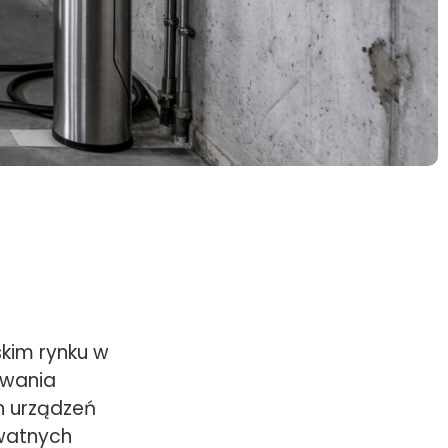
skim rynku w
owania
h urządzeń
ywatnych