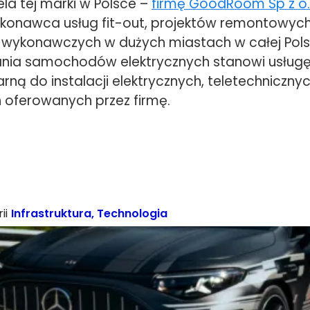
la tej marki w Polsce –
firmę GoodRoom Sp z o
konawca usług fit-out, projektów remontowych
wykonawczych w dużych miastach w całej Pols
ania samochodów elektrycznych stanowi usług
ą do instalacji elektrycznych, teletechnicznyc
oferowanych przez firmę.
ii
Infrastruktura
,
Technologia