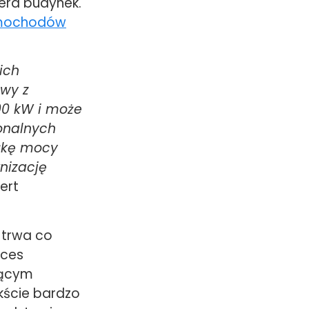
iera budynek.
amochodów
ich
wy z
00 kW i może
onalnych
yżkę mocy
nizację
ert
 trwa co
oces
jącym
kście bardzo