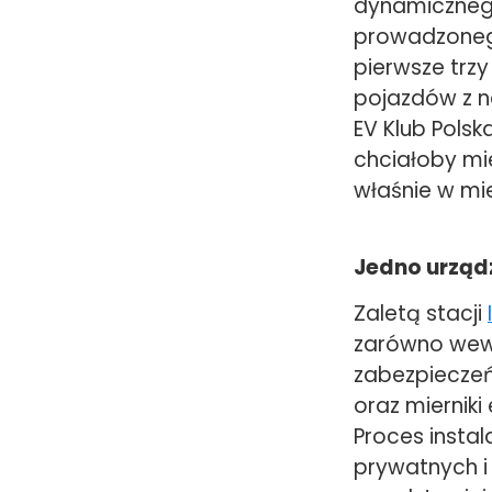
dynamicznego
prowadzonego 
pierwsze trz
pojazdów z n
EV Klub Pols
chciałoby m
właśnie w mi
Jedno urządz
Zaletą stacji
zarówno wewn
zabezpieczeń
oraz miernik
Proces insta
prywatnych i