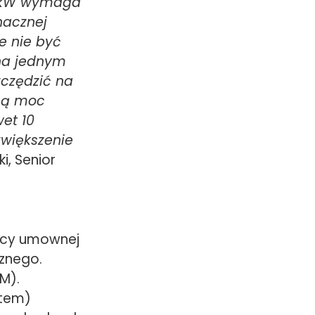
2 kW wymaga
nacznej
e nie być
„na jednym
zczędzić na
pną moc
et 10
zwiększenie
i, Senior
mocy umownej
znego.
M).
stem)