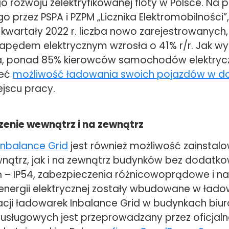
 rozwoju zelektryfikowanej floty w Polsce. Na 
przez PSPA i PZPM „Licznika Elektromobilności”,
y kwartały 2022 r. liczba nowo zarejestrowanyc
apędem elektrycznym wzrosła o 41% r/r. Jak wy
ka, ponad 85% kierowców samochodów elektryc
ieć
możliwość ładowania swoich pojazdów w 
ejscu pracy.
enie wewnątrz i na zewnątrz
Inbalance Grid
jest również możliwość zainstalo
ątrz, jak i na zewnątrz budynków bez dodatk
 – IP54, zabezpieczenia różnicowoprądowe i 
i energii elektrycznej zostały wbudowane w łado
lacji ładowarek Inbalance Grid w budynkach biu
 usługowych jest przeprowadzany przez oficjal