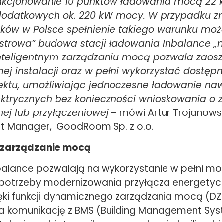
funkcjonowanie 10 punktów ładowania mocą 2
dodatkowych ok. 220 kW mocy. W przypadku z
ków w Polsce spełnienie takiego warunku moż
astrowa” budowa stacji ładowania Inbalance 
inteligentnym zarządzaniu mocą pozwala zaos
ej instalacji oraz w pełni wykorzystać dostę
ktu, umożliwiając jednoczesne ładowanie naw
ktrycznych bez konieczności wnioskowania o 
j lub przyłączeniowej
– mówi Artur Trojanowsk
ost Manager, GoodRoom Sp. z o.o.
zarządzanie mocą
balance pozwalają na wykorzystanie w pełni 
potrzeby modernizowania przyłącza energetyc
ęki funkcji dynamicznego zarządzania mocą (DZ
a komunikację z BMS (Building Management Sy