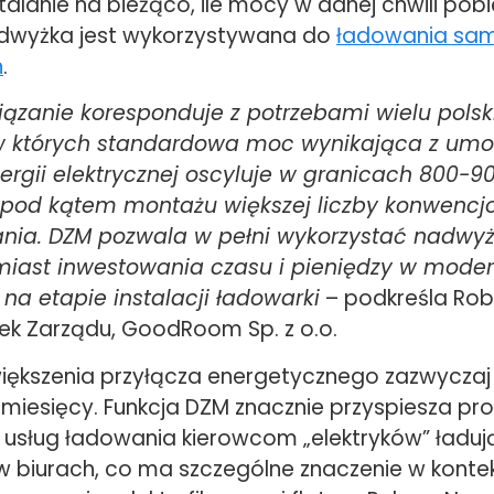
talanie na bieżąco, ile mocy w danej chwili pob
dwyżka jest wykorzystywana do
ładowania s
h
.
iązanie koresponduje z potrzebami wielu polsk
w których standardowa moc wynikająca z umo
rgii elektrycznej oscyluje w granicach 800-9
 pod kątem montażu większej liczby konwencj
ania. DZM pozwala w pełni wykorzystać nadw
iast inwestowania czasu i pieniędzy w moder
 na etapie instalacji ładowarki
– podkreśla Rob
ek Zarządu, GoodRoom Sp. z o.o.
iększenia przyłącza energetycznego zazwyczaj
a miesięcy. Funkcja DZM znacznie przyspiesza pr
 usług ładowania kierowcom „elektryków” ładu
biurach, co ma szczególne znaczenie w konte