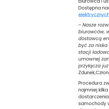
biurowca i us
Dostępna na
elektrycznyc
–
Nasze rozw
biurowców, 
dostawcą ene
być za niska
stacji ładow
umownej zam
przyłącza już
Zdunek,Człon
Procedura zw
najmniej kilk
dostarczenia
samochody w 