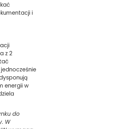
skać
kumentacji i
acji
a z 2
tać
 jednocześnie
 dysponują
 energii w
dziela
ynku do
y. W