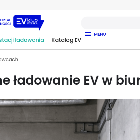
MENU
tacji ładowania
Katalog EV
urowcach
ne ładowanie EV w bi