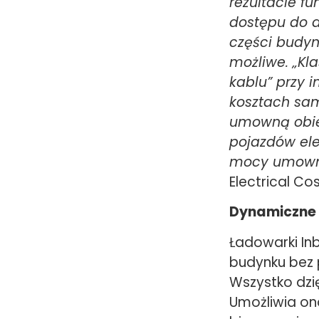
rezultacie 
dostępu do 
części budyn
możliwe. „Kl
kablu” przy 
kosztach sam
umowną obie
pojazdów ele
mocy umowne
Electrical C
Dynamiczne 
Ładowarki In
budynku bez 
Wszystko dzi
Umożliwia on