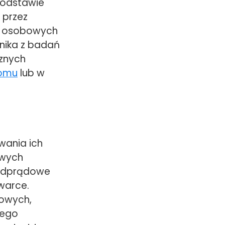
podstawie
 przez
h, osobowych
nika z badań
znych
domu
lub w
wania ich
owych
nadprądowe
warce.
rowych,
nego