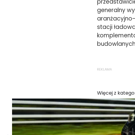
przedstawicie
generalny wy
aranżacyjno-
stacji ładow
komplementarn
budowlanych 
REKLAMA
Więcej z kategor