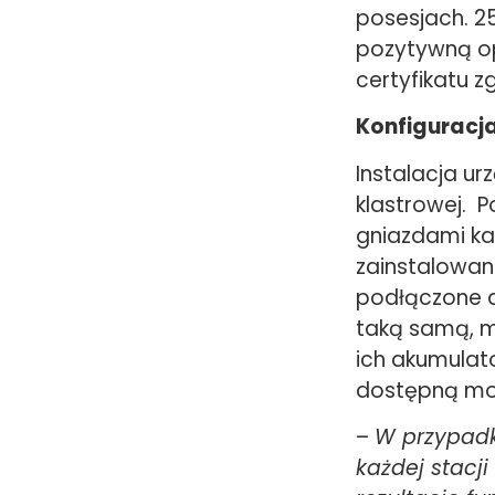
posesjach. 25
pozytywną op
certyfikatu 
Konfiguracj
Instalacja ur
klastrowej. P
gniazdami ka
zainstalowan
podłączone d
taką samą, m
ich akumulato
dostępną mo
–
W przypadk
każdej stacj