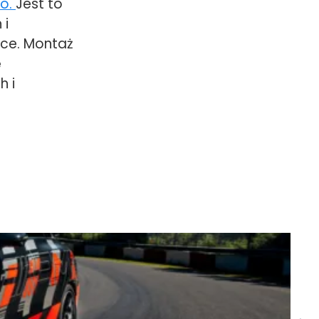
.o.
Jest to
 i
ce. Montaż
ę
h i