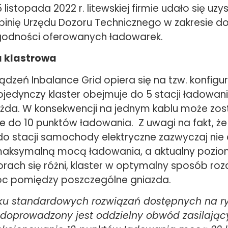
 listopada 2022 r. litewskiej firmie udało się uzy
inię Urzędu Dozoru Technicznego w zakresie do
zgodności oferowanych ładowarek.
a klastrowa
ządzeń Inbalance Grid opiera się na tzw. konfigur
ojedynczy klaster obejmuje do 5 stacji ładowani
żda. W konsekwencji na jednym kablu może zos
e do 10 punktów ładowania. Z uwagi na fakt, że
o stacji samochody elektryczne zazwyczaj nie
aksymalną mocą ładowania, a aktualny poziom
rach się różni, klaster w optymalny sposób roz
c pomiędzy poszczególne gniazda.
u standardowych rozwiązań dostępnych na r
i doprowadzony jest oddzielny obwód zasilając