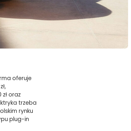
irma oferuje
zł,
 zł oraz
ktryka trzeba
polskim rynku
pu plug-in