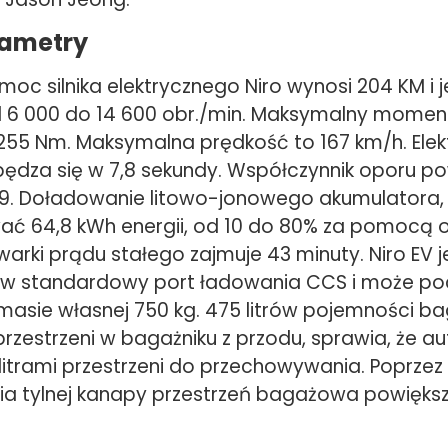
rametry
oc silnika elektrycznego Niro wynosi 204 KM i 
d 6 000 do 14 600 obr./min. Maksymalny mome
55 Nm. Maksymalna prędkość to 167 km/h. Elek
pędza się w 7,8 sekundy. Współczynnik oporu po
29. Doładowanie litowo-jonowego akumulatora,
 64,8 kWh energii, od 10 do 80% za pomocą 
warki prądu stałego zajmuje 43 minuty. Niro EV j
w standardowy port ładowania CCS i może po
asie własnej 750 kg. 475 litrów pojemności bag
rzestrzeni w bagażniku z przodu, sprawia, że a
litrami przestrzeni do przechowywania. Poprzez 
ia tylnej kanapy przestrzeń bagażowa powiększ