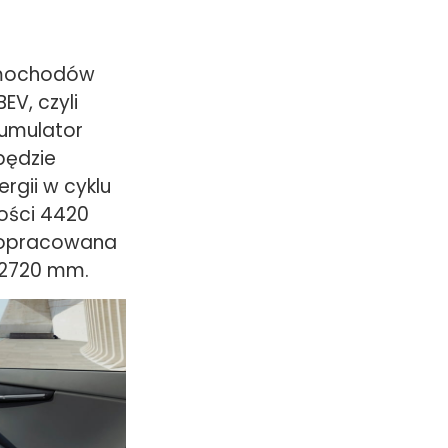
samochodów
EV, czyli
kumulator
pędzie
rgii w cyklu
ości 4420
a opracowana
i 2720 mm.