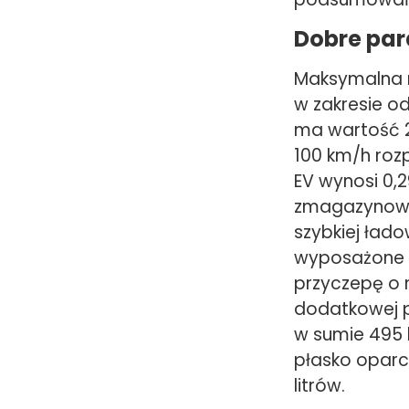
Dobre pa
Maksymalna m
w zakresie o
ma wartość 2
100 km/h roz
EV wynosi 0,
zmagazynować
szybkiej łado
wyposażone 
przyczepę o m
dodatkowej p
w sumie 495 
płasko oparc
litrów.