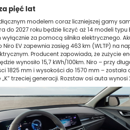
za pięć lat
eodłącznym modelem coraz liczniejszej gamy 
óra do 2027 roku będzie liczyć aż 14 modeli typu B
wyłącznie za pomocą silnika elektrycznego. A
o Niro EV zapewnia zasięg 463 km (WLTP) na na
ktrycznym. Producent zapowiada, że zużycie ene
dzie wynosiło 15,7 kWh/100km. Niro – przy dług
ci 1825 mm i wysokości do 1570 mm – został
 „K” trzeciej generacji. Rozstaw osi auta wynos