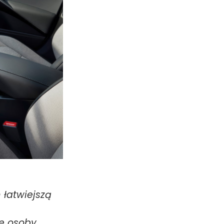
 łatwiejszą
e osoby