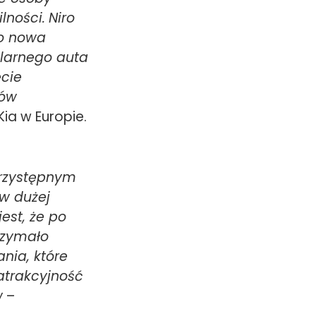
lności.
Niro
go nowa
ularnego auta
ecie
nów
ia w Europie.
przystępnym
w dużej
est, że po
rzymało
nia, które
atrakcyjność
w
–