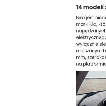
14 modeli 
Niro jest ni
marki Kia, kt
napędzanych 
elektryczneg
wyłącznie ele
mieszanym bę
mm, szerokoś
na platformie