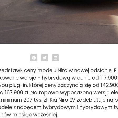
zedstawił ceny modelu Niro w nowej odsłonie. F
fikowane wersje – hybrydową w cenie od 117.900 
u plug-in, której ceny zaczynają się od 142.900
od 167.900 zł. Na topowo wyposażoną wersję ele
inimum 207 tys. zł. Kia Niro EV zadebiutuje na 
Modele z napędem hybrydowym i hybrydowym ty
onów miesiąc wcześniej.