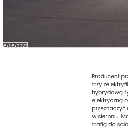
08/08/2022
Producent pr
trzy zelektry
hybrydową typ
elektryczną 
przeznaczyć m
w sierpniu. 
trafią do sal