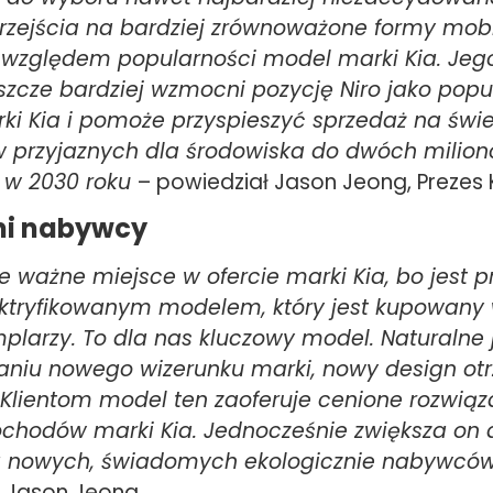
rzejścia na bardziej zrównoważone formy mobi
d względem popularności model marki Kia. Je
szcze bardziej wzmocni pozycję Niro jako pop
i Kia i pomoże przyspieszyć sprzedaż na świ
przyjaznych dla środowiska do dwóch milio
 w 2030 roku
– powiedział Jason Jeong, Prezes K
ni nabywcy
je ważne miejsce w ofercie marki Kia, bo jest 
ktryfikowanym modelem, który jest kupowany 
plarzy. To dla nas kluczowy model. Naturalne j
aniu nowego wizerunku marki, nowy design ot
. Klientom model ten zaoferuje cenione rozwiąza
chodów marki Kia. Jednocześnie zwiększa on 
la nowych, świadomych ekologicznie nabywcó
Jason Jeong.