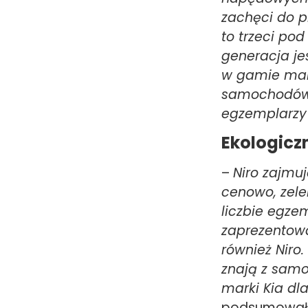
zachęci do p
to trzeci po
generacja je
w gamie mark
samochodów 
egzemplarzy
Ekologicz
–
Niro zajmu
cenowo, zele
liczbie egzem
zaprezentow
również Niro
znają z samo
marki Kia d
podsumował 