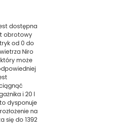
jest dostępna
nt obrotowy
tryk od 0 do
wietrza Niro
 który może
odpowiedniej
est
ciągnąć
ażnika i 20 l
uto dysponuje
rozłożenie na
a się do 1392