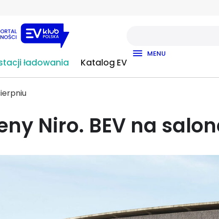
MENU
tacji ładowania
Katalog EV
ierpniu
eny Niro. BEV na salo