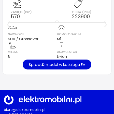
ZASIĘG (km)
CENA (PLN)
570
223900
NADWOZIE
HOMOLOGACJA
SUV / Crossover
M1
MIEJSC
AKUMULATOR
5
Li-ion
Sprawdź model w katalogu EV
biuro@elektromobilni.pl