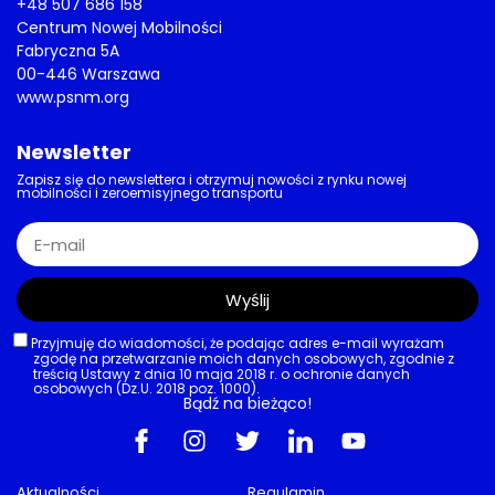
+48 507 686 158
Centrum Nowej Mobilności
Fabryczna 5A
00-446 Warszawa
www.psnm.org
Newsletter
Zapisz się do newslettera i otrzymuj nowości z rynku nowej
mobilności i zeroemisyjnego transportu
Wyślij
Przyjmuję do wiadomości, że podając adres e-mail wyrażam
zgodę na przetwarzanie moich danych osobowych, zgodnie z
treścią Ustawy z dnia 10 maja 2018 r. o ochronie danych
osobowych (Dz.U. 2018 poz. 1000).
Bądź na bieżąco!
Aktualności
Regulamin