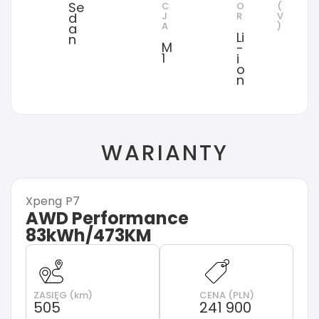
Se
C
O
(
d
J
R
V
A
)
a
Li
n
M
-
1
i
o
n
WARIANTY
Xpeng
P7
AWD Performance
83kWh/473KM
ZASIĘG (km)
CENA (PLN)
505
241 900