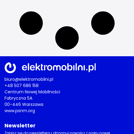
biuro@elektromobilni.pl
+48 507 686 158
Centrum Nowej Mobilności
Fabryczna 5A
00-446 Warszawa
www.psnm.org
Newsletter
Zapisz się do newslettera i otrzymuj nowości z rynku nowej