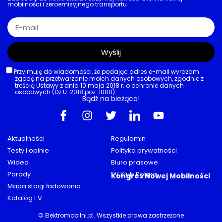
mobilności i zeroemisyjnego transportu
Wyślij
Przyjmuję do wiadomości, że podając adres e-mail wyrażam
zgodę na przetwarzanie moich danych osobowych, zgodnie z
treścią Ustawy z dnia 10 maja 2018 r. o ochronie danych
osobowych (Dz.U. 2018 poz. 1000).
Bądź na bieżąco!
Aktualności
Regulamin
Testy i opinie
Polityka prywatności
Wideo
Biuro prasowe
Porady
EV Klub Polska
Kongres Nowej Mobilności
Mapa stacji ładowania
Katalog EV
© Elektromobilni.pl. Wszystkie prawa zastrzeżone