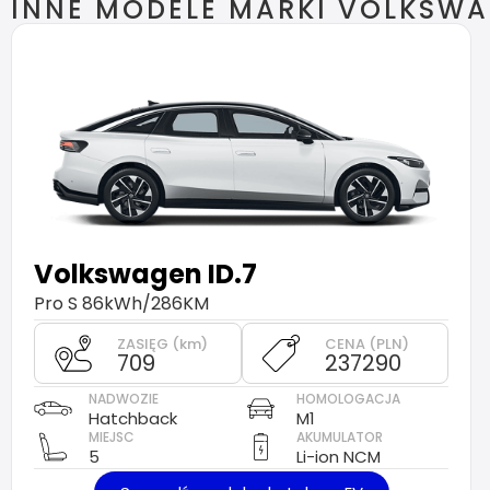
INNE MODELE MARKI VOLKSW
Volkswagen
ID.7
Pro S 86kWh/286KM
ZASIĘG (km)
CENA (PLN)
709
237290
NADWOZIE
HOMOLOGACJA
Hatchback
M1
MIEJSC
AKUMULATOR
5
Li-ion NCM