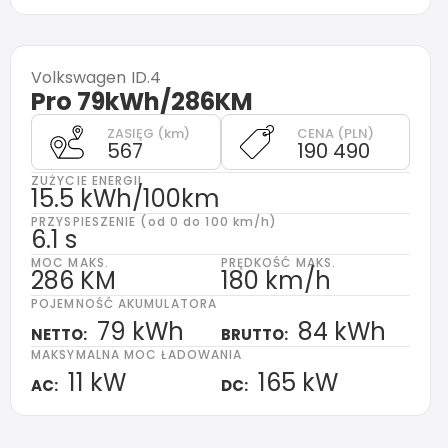
Volkswagen
ID.4
Pro 79kWh/286KM
ZASIĘG (km)
CENA (PLN)
567
190 490
ZUŻYCIE ENERGII
15.5 kWh/100km
PRZYSPIESZENIE (od 0 do 100 km/h)
6.1 s
MOC MAKS.
PRĘDKOŚĆ MAKS.
286 KM
180 km/h
POJEMNOŚĆ AKUMULATORA
79 kWh
84 kWh
NETTO:
BRUTTO:
MAKSYMALNA MOC ŁADOWANIA
11 kW
165 kW
AC:
DC: