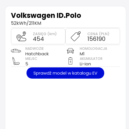
Volkswagen
ID.Polo
52kWh/211KM
ZASIĘG (km)
CENA (PLN)
454
156190
NADWOZIE
HOMOLOGACJA
Hatchback
M1
MIEJSC
AKUMULATOR
5
Li-ion
Sprawdź model w katalogu EV