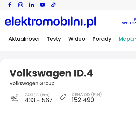
Aktualności
Testy
Wideo
Porady
Mapa s
Volkswagen ID.4
Volkswagen Group
CENA OD (PLN)
ZASIĘG (km)
152 490
433 - 567