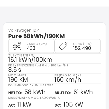
Volkswagen
ID.4
Pure 58kWh/190KM
ZASIĘG (km)
CENA (PLN)
433
152 490
ZUŻYCIE ENERGII
16.1 kWh/100km
PRZYSPIESZENIE (od 0 do 100 km/h)
8.5 s
MOC MAKS.
PRĘDKOŚĆ MAKS.
190 KM
160 km/h
POJEMNOŚĆ AKUMULATORA
58 kWh
61 kWh
NETTO:
BRUTTO:
MAKSYMALNA MOC ŁADOWANIA
11 kW
105 kW
AC:
DC: