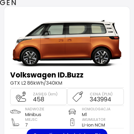
AGEN
Volkswagen
ID.Buzz
GTX L2 86kWh/340KM
ZASIĘG (km)
CENA (PLN)
458
343994
NADWOZIE
HOMOLOGACJA
Minibus
M1
MIEJSC
AKUMULATOR
7
Li-ion NCM