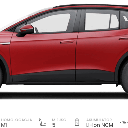
HOMOLOGACJA
MIEJSC
AKUMULATOR
M1
5
Li-ion NCM