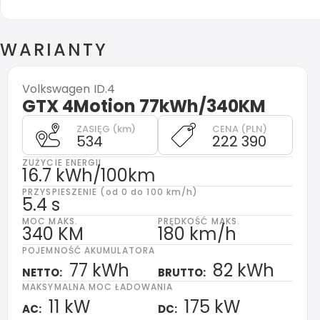
WARIANTY
Volkswagen
ID.4
GTX 4Motion 77kWh/340KM
ZASIĘG (km)
CENA (PLN)
534
222 390
ZUŻYCIE ENERGII
16.7 kWh/100km
PRZYSPIESZENIE (od 0 do 100 km/h)
5.4 s
MOC MAKS.
PRĘDKOŚĆ MAKS.
340 KM
180 km/h
POJEMNOŚĆ AKUMULATORA
77 kWh
82 kWh
NETTO:
BRUTTO:
MAKSYMALNA MOC ŁADOWANIA
11 kW
175 kW
AC:
DC: