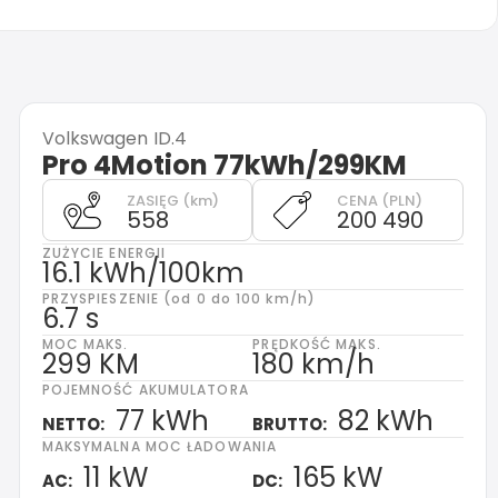
Volkswagen
ID.4
Pro 4Motion 77kWh/299KM
ZASIĘG (km)
CENA (PLN)
558
200 490
ZUŻYCIE ENERGII
16.1 kWh/100km
PRZYSPIESZENIE (od 0 do 100 km/h)
6.7 s
MOC MAKS.
PRĘDKOŚĆ MAKS.
299 KM
180 km/h
POJEMNOŚĆ AKUMULATORA
77 kWh
82 kWh
NETTO:
BRUTTO:
MAKSYMALNA MOC ŁADOWANIA
11 kW
165 kW
AC:
DC: