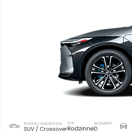
TYP
SEGMENT
RODZAJ NADWOZIA
Rodzinne
D
SUV / Crossover