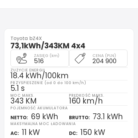
Toyota
bZ4X
73,1kWh/343KM 4x4
ZASIĘG (km)
CENA (PLN)
516
204 900
ZUŻYCIE ENERGII
18.4 kWh/100km
PRZYSPIESZENIE (od 0 do 100 km/h)
5.1 s
MOC MAKS.
PRĘDKOŚĆ MAKS.
343 KM
160 km/h
POJEMNOŚĆ AKUMULATORA
69 kWh
73.1 kWh
NETTO:
BRUTTO:
MAKSYMALNA MOC ŁADOWANIA
11 kW
150 kW
AC:
DC: