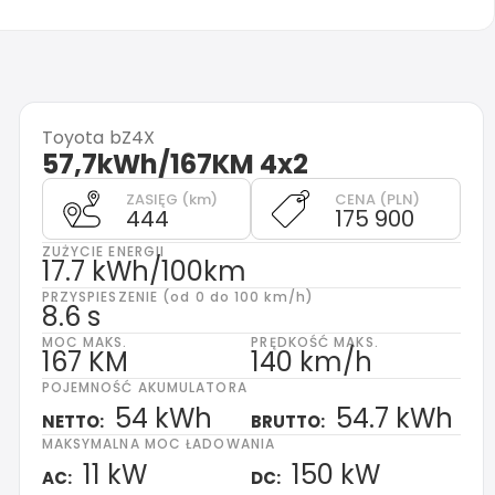
Toyota
bZ4X
57,7kWh/167KM 4x2
ZASIĘG (km)
CENA (PLN)
444
175 900
ZUŻYCIE ENERGII
17.7 kWh/100km
PRZYSPIESZENIE (od 0 do 100 km/h)
8.6 s
MOC MAKS.
PRĘDKOŚĆ MAKS.
167 KM
140 km/h
POJEMNOŚĆ AKUMULATORA
54 kWh
54.7 kWh
NETTO:
BRUTTO:
MAKSYMALNA MOC ŁADOWANIA
11 kW
150 kW
AC:
DC: