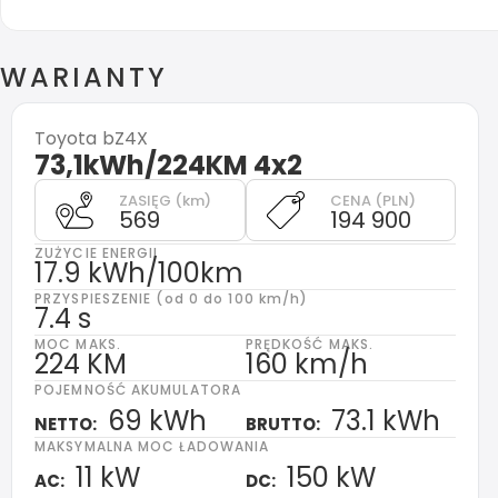
WARIANTY
Toyota
bZ4X
73,1kWh/224KM 4x2
ZASIĘG (km)
CENA (PLN)
569
194 900
ZUŻYCIE ENERGII
17.9 kWh/100km
PRZYSPIESZENIE (od 0 do 100 km/h)
7.4 s
MOC MAKS.
PRĘDKOŚĆ MAKS.
224 KM
160 km/h
POJEMNOŚĆ AKUMULATORA
69 kWh
73.1 kWh
NETTO:
BRUTTO:
MAKSYMALNA MOC ŁADOWANIA
11 kW
150 kW
AC:
DC: