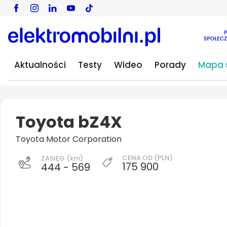
Aktualności
Testy
Wideo
Porady
Mapa s
Toyota bZ4X
Toyota Motor Corporation
CENA OD (PLN)
ZASIĘG (km)
175 900
444 - 569