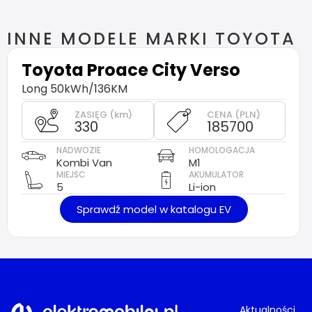
INNE MODELE MARKI TOYOTA
Toyota
Proace City Verso
Long 50kWh/136KM
ZASIĘG (km)
CENA (PLN)
330
185700
NADWOZIE
HOMOLOGACJA
Kombi Van
M1
MIEJSC
AKUMULATOR
5
Li-ion
Sprawdź model w katalogu EV
Aktualności