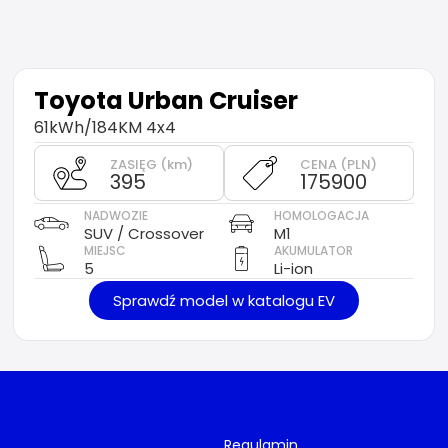
Toyota
Urban Cruiser
61kWh/184KM 4x4
ZASIĘG (km)
CENA (PLN)
395
175900
NADWOZIE
HOMOLOGACJA
SUV / Crossover
M1
MIEJSC
AKUMULATOR
5
Li-ion
Sprawdź model w katalogu EV
Regulamin