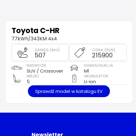
Toyota
C-HR
77kWh/343KM 4x4
ZASIĘG (km)
CENA (PLN)
507
215900
NADWOZIE
HOMOLOGACJA
SUV / Crossover
M1
MIEJSC
AKUMULATOR
5
Li-ion
Sprawdź model w katalogu EV
Newsletter