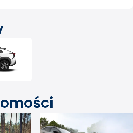
V
domości