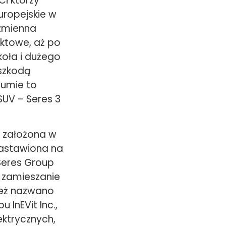
Ci którzy
uropejskie w
ezmienna
ktowe, aż po
koła i dużego
eszkodą
zumie to
UV – Seres 3
a założona w
 nastawiona na
Seres Group
e zamieszanie
ież nazwano
 InEVit Inc.,
ktrycznych,