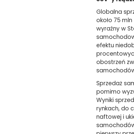
Globalna spr
około 75 mln 
wyraźny w Sta
samochodowe 
efektu niedo
procentowych
obostrzeń zw
samochodów 
Sprzedaż sa
pomimo wyzw
Wyniki sprze
rynkach, do c
naftowej i u
samochodów e
pierwszy prze