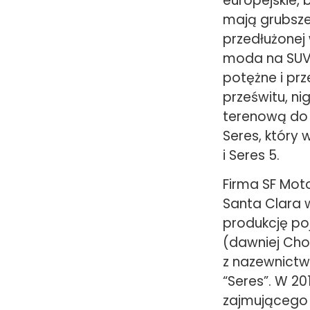
europejskie, 
mają grubsze 
przedłużonej
moda na SUV-
potężne i prz
prześwitu, ni
terenową do 
Seres, który
i Seres 5.
Firma SF Moto
Santa Clara w
produkcję po
(dawniej Cho
z nazewnictw
“Seres”. W 201
zajmującego