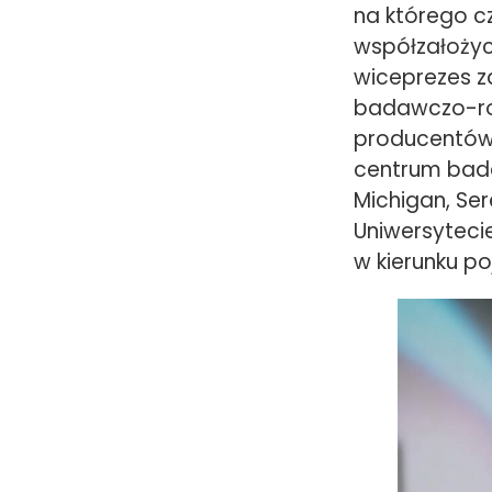
na którego c
współzałożyci
wiceprezes z
badawczo-roz
producentów 
centrum bad
Michigan, Se
Uniwersyteci
w kierunku p