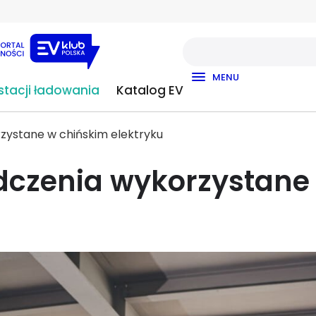
MENU
tacji ładowania
Katalog EV
orzystane w chińskim elektryku
adczenia wykorzystane