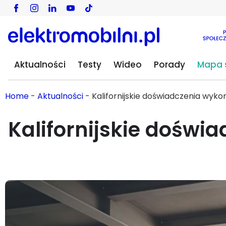
Aktualności
Testy
Wideo
Porady
Mapa s
Home
-
Aktualności
-
Kalifornijskie doświadczenia wyk
Kalifornijskie doświ