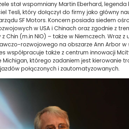
zele stał wspomniany Martin Eberhard, legenda 
el Tesli, który dołączył do firmy jako główny na
arządu SF Motors. Koncern posiada siedem oś
wojowych w USA i Chinach oraz zgodnie z tre
z Chin (m.in NIO) – także w Niemczech. Wraz z
awczo-rozwojowego na obszarze Ann Arbor w 
res współpracuje także z centrum innowacji Mcit
e Michigan, którego zadaniem jest kierowanie t
ojazdów połączonych i zautomatyzowanych.