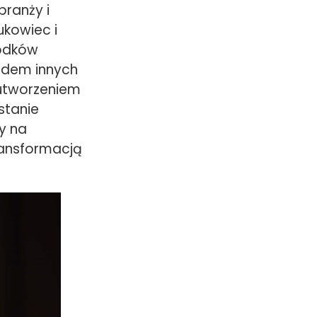
branży i
ukowiec i
rodków
ndem innych
 utworzeniem
stanie
y na
ransformacją