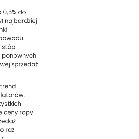
o 0,5% do
ł najbardziej
nki
z powodu
h stóp
mo ponownych
owej sprzedaż
trend
latorów.
ystkich
ie ceny ropy
rzedaż
o raz
r.