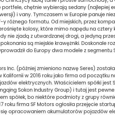
bo Chińczycy lubią tanie i proste samochody, a 
portfele, chętnie wybierają sedany (najlepiej e
 wersji) i vany. Tymczasem w Europie panuje ni
y różnego formatu. Od miejskich, przez kompa
erośnięte kolosy, które mimo napędu na cztery 
gdy nie zjadą z utwardzanej drogi, a jedyną prz
pokonania są miejskie krawężniki. Doskonale ro
 wprowadził do Europy dwa modele z segmentu S
rs Inc. (później zmieniono nazwę Seres) został
 Kalifornii w 2016 roku jako firma od początku
jazdów elektrycznych. Właścicielem spółki jest 
ngqing Sokon Industry Group) i tutaj jest pewn
em spółek, bo niektóre podmioty z grupy równ
7 roku firma SF Motors ogłosiła przejęcie startupu
 się opracowaniem akumulatorów pojazdów ele