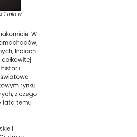
d 1 mln w
znakomicie. W
 samochodów,
ch, Indiach i
 całkowitej
istorii
 światowej
atowym rynku
ych, z czego
 lata temu.
kie i