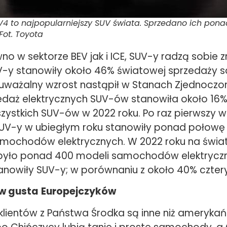
4 to najpopularniejszy SUV świata. Sprzedano ich pona
 Fot. Toyota
o w sektorze BEV jak i ICE, SUV-y radzą sobie 
V-y stanowiły około 46% światowej sprzedaży
uważalny wzrost nastąpił w Stanach Zjednoczony
zedaż elektrycznych SUV-ów stanowiła około 16%
ystkich SUV-ów w 2022 roku. Po raz pierwszy w h
SUV-y w ubiegłym roku stanowiły ponad połowę
mochodów elektrycznych. W 2022 roku na świ
było ponad 400 modeli samochodów elektryczn
anowiły SUV-y; w porównaniu z około 40% cztery
 w gusta
Europejczyków
lientów z Państwa Środka są inne niż amerykańs