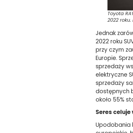
Toyota RAV
2022 roku.
Jednak zarówn
2022 roku SU
przy czym za
Europie. Spr
sprzedaży wsz
elektryczne 
sprzedaży sa
dostępnych 
około 55% st
Seres celuje
Upodobania k