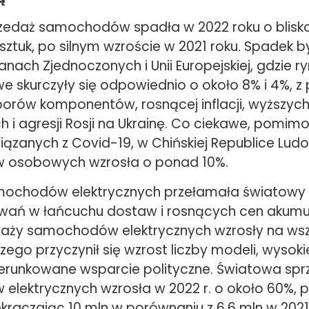
zedaż samochodów spadła w 2022 roku o blisk
sztuk, po silnym wzroście w 2021 roku. Spadek by
nach Zjednoczonych i Unii Europejskiej, gdzie ry
skurczyły się odpowiednio o około 8% i 4%, 
borów komponentów, rosnącej inflacji, wyższyc
 i agresji Rosji na Ukrainę. Co ciekawe, pomi
iązanych z Covid-19, w Chińskiej Republice Lud
osobowych wzrosła o ponad 10%.
mochodów elektrycznych przełamała światowy 
ań w łańcuchu dostaw i rosnących cen akumu
daży samochodów elektrycznych wzrosły na wsz
zego przyczynił się wzrost liczby modeli, wysok
kierunkowane wsparcie polityczne. Światowa sp
lektrycznych wzrosła w 2022 r. o około 60%, p
kraczając 10 mln w porównaniu z 6,6 mln w 2021 