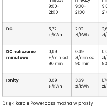
między
między
mi
9:00-
9:00-
9:
21:00
21:00
21
DC
3,72
2,92
2,
zł/kWh
zł/kWh
zł
DC naliczanie
0,69
0,69
0,
minutowe
zł/min od
zł/min od
zł
90 min
90 min
90
Ionity
3,69
3,69
1,
zł/kWh
zł/kWh
zł
Dzięki karcie Powerpass można w prosty