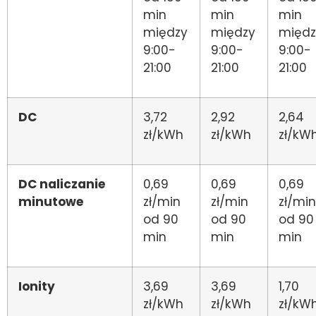
min
min
min
między
między
międz
9:00-
9:00-
9:00-
21:00
21:00
21:00
DC
3,72
2,92
2,64
zł/kWh
zł/kWh
zł/kW
DC naliczanie
0,69
0,69
0,69
minutowe
zł/min
zł/min
zł/min
od 90
od 90
od 90
min
min
min
Ionity
3,69
3,69
1,70
zł/kWh
zł/kWh
zł/kW