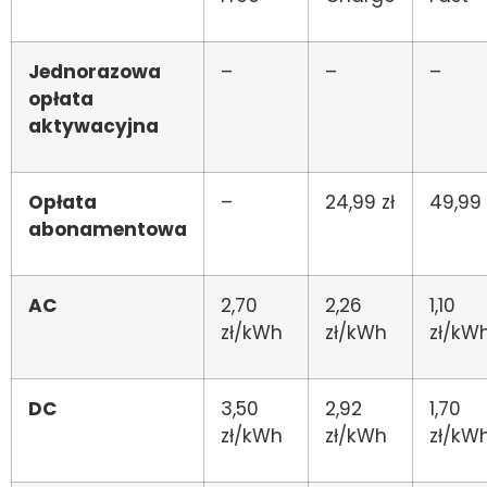
Jednorazowa
–
–
–
opłata
aktywacyjna
Opłata
–
24,99 zł
49,99 
abonamentowa
AC
2,70
2,26
1,10
zł/kWh
zł/kWh
zł/kW
DC
3,50
2,92
1,70
zł/kWh
zł/kWh
zł/kW