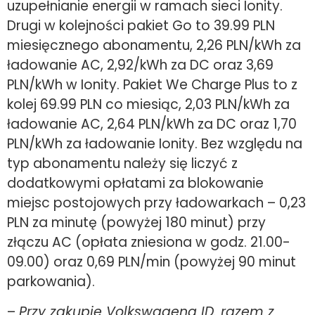
uzupełnianie energii w ramach sieci Ionity.
Drugi w kolejności pakiet Go to 39.99 PLN
miesięcznego abonamentu, 2,26 PLN/kWh za
ładowanie AC, 2,92/kWh za DC oraz 3,69
PLN/kWh w Ionity. Pakiet We Charge Plus to z
kolej 69.99 PLN co miesiąc, 2,03 PLN/kWh za
ładowanie AC, 2,64 PLN/kWh za DC oraz 1,70
PLN/kWh za ładowanie Ionity. Bez względu na
typ abonamentu należy się liczyć z
dodatkowymi opłatami za blokowanie
miejsc postojowych przy ładowarkach – 0,23
PLN za minutę (powyżej 180 minut) przy
złączu AC (opłata zniesiona w godz. 21.00-
09.00) oraz 0,69 PLN/min (powyżej 90 minut
parkowania).
–
Przy zakupie Volkswagena ID. razem z