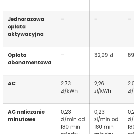
Jednorazowa
–
–
–
opłata
aktywacyjna
Opłata
–
32,99 zł
69
abonamentowa
AC
2,73
2,26
2,
zł/kWh
zł/kWh
zł
AC naliczanie
0,23
0,23
0,
minutowe
zł/min od
zł/min od
zł
180 min
180 min
18