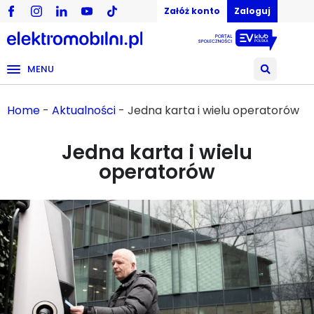
Załóż konto
Zaloguj
MENU
Home
-
Aktualności
-
Jedna karta i wielu operatorów
Jedna karta i wielu
operatorów