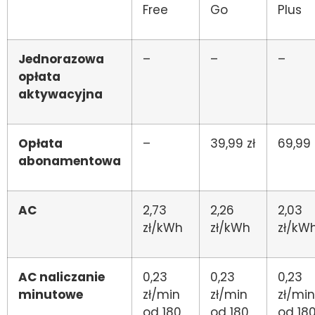
Free
Go
Plus
Jednorazowa
–
–
–
opłata
aktywacyjna
Opłata
–
39,99 zł
69,99 
abonamentowa
AC
2,73
2,26
2,03
zł/kWh
zł/kWh
zł/kW
AC naliczanie
0,23
0,23
0,23
minutowe
zł/min
zł/min
zł/min
od 180
od 180
od 18