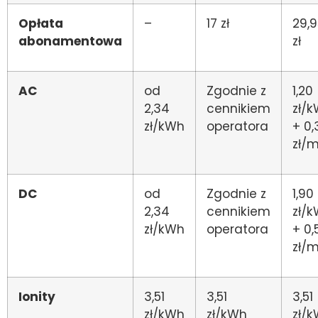
Opłata
–
17 zł
29,9
abonamentowa
zł
AC
od
Zgodnie z
1,20
2,34
cennikiem
zł/
zł/kWh
operatora
+ 0,
zł/m
DC
od
Zgodnie z
1,90
2,34
cennikiem
zł/
zł/kWh
operatora
+ 0,
zł/m
Ionity
3,51
3,51
3,51
zł/kWh
zł/kWh
zł/