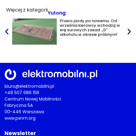
Więcej z kategorii
Yutong
Prawo jazdy po nowemu. Od
września kierowcy wchodzą w
erę surowych zasad. „0”
alkoholu w okresie próbnym!
biuro@elektromobilni.pl
+48 507 686 158
Centrum Nowej Mobilności
Fabryczna 5A
00-446 Warszawa
www.psnm.org
Newsletter