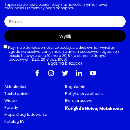
Zapisz się do newslettera i otrzymuj nowości z rynku nowej
mobilności i zeroemisyjnego transportu
Wyślij
Przyjmuję do wiadomości, że podając adres e-mail wyrażam
zgodę na przetwarzanie moich danych osobowych, zgodnie z
treścią Ustawy z dnia 10 maja 2018 r. o ochronie danych
osobowych (Dz.U. 2018 poz. 1000).
Bądź na bieżąco!
Aktualności
Regulamin
Testy i opinie
Polityka prywatności
Wideo
Biuro prasowe
Porady
EV Klub Polska
Kongres Nowej Mobilności
Mapa stacji ładowania
Katalog EV