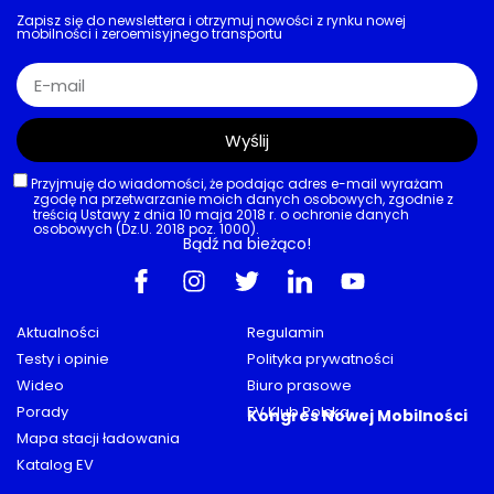
Zapisz się do newslettera i otrzymuj nowości z rynku nowej
mobilności i zeroemisyjnego transportu
Wyślij
Przyjmuję do wiadomości, że podając adres e-mail wyrażam
zgodę na przetwarzanie moich danych osobowych, zgodnie z
treścią Ustawy z dnia 10 maja 2018 r. o ochronie danych
osobowych (Dz.U. 2018 poz. 1000).
Bądź na bieżąco!
Aktualności
Regulamin
Testy i opinie
Polityka prywatności
Wideo
Biuro prasowe
Porady
EV Klub Polska
Kongres Nowej Mobilności
Mapa stacji ładowania
Katalog EV