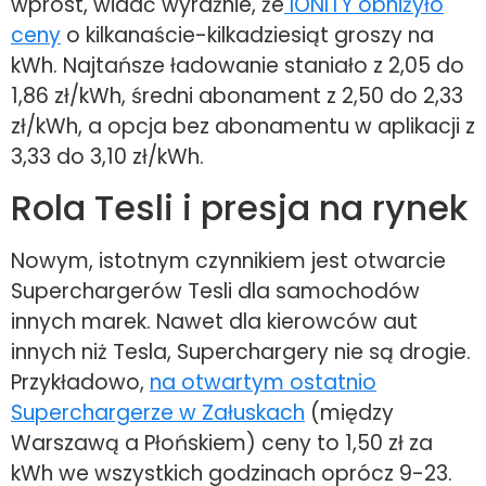
wprost, widać wyraźnie, że
IONITY obniżyło
ceny
o kilkanaście-kilkadziesiąt groszy na
kWh. Najtańsze ładowanie staniało z 2,05 do
1,86 zł/kWh, średni abonament z 2,50 do 2,33
zł/kWh, a opcja bez abonamentu w aplikacji z
3,33 do 3,10 zł/kWh.
Rola Tesli i presja na rynek
Nowym, istotnym czynnikiem jest otwarcie
Superchargerów Tesli dla samochodów
innych marek. Nawet dla kierowców aut
innych niż Tesla, Superchargery nie są drogie.
Przykładowo,
na otwartym ostatnio
Superchargerze w Załuskach
(między
Warszawą a Płońskiem) ceny to 1,50 zł za
kWh we wszystkich godzinach oprócz 9-23.