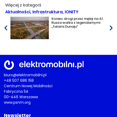
Więcej z kategorii
Aktualności
,
Infrastruktura
,
IONITY
Koniec drogi przez mękę na A1.
Rusza walka z legendarnymi
„falami Dunaju”
biuro@elektromobilni.pl
+48 507 686 158
Centrum Nowej Mobilności
Fabryczna 5A
00-446 Warszawa
www.psnm.org
Newsletter