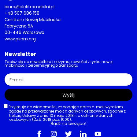
biuro@elektromobilni.pl
+48 507 686 158
Centrum Nowej Mobilności
Fabryczna 5A
00-446 Warszawa
www.psnm.org
Newsletter
Zapisz się do newslettera i otrzymuj nowości z rynku nowej
mobilności i zeroemisyjnego transportu
Wyślij
Przyjmuję do wiadomości, że podając adres e-mail wyrażam
zgodę na przetwarzanie moich danych osobowych, zgodnie z
treścią Ustawy z dnia 10 maja 2018 r. o ochronie danych
osobowych (Dz.U. 2018 poz. 1000).
Bądź na bieżąco!