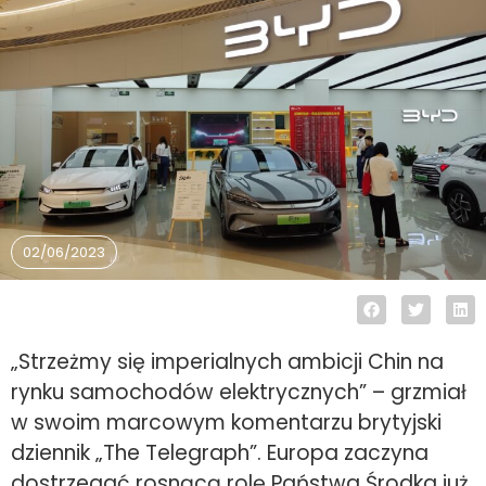
02/06/2023
„Strzeżmy się imperialnych ambicji Chin na
rynku samochodów elektrycznych” – grzmiał
w swoim marcowym komentarzu brytyjski
dziennik „The Telegraph”. Europa zaczyna
dostrzegać rosnącą rolę Państwa Środka już