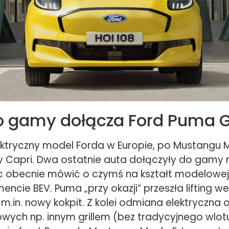
o gamy dołącza Ford Puma 
lektryczny model Forda w Europie, po Mustangu 
zy Capri. Dwa ostatnie auta dołączyły do gamy
 obecnie mówić o czymś na kształt modelowe
ncie BEV. Puma „przy okazji” przeszła lifting w
m.in. nowy kokpit. Z kolei odmiana elektryczna 
owych np. innym grillem (bez tradycyjnego wlot