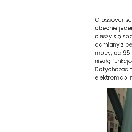
Crossover se
obecnie jede
cieszy się sp
odmiany z be
mocy, od 95 
niezłą funkc
Dotychczas ni
elektromobiln