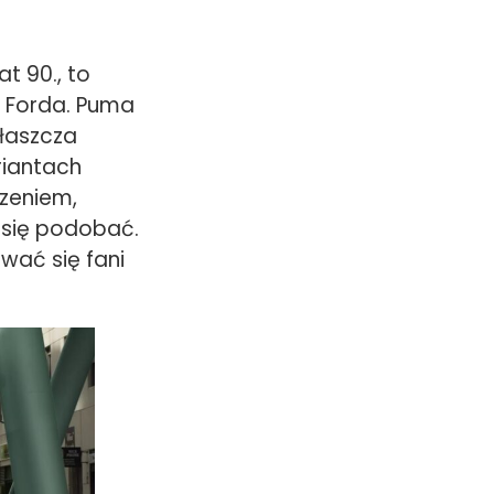
t 90., to
y Forda. Puma
właszcza
riantach
zeniem,
 się podobać.
wać się fani