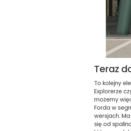
Teraz d
To kolejny e
Explorerze c
możemy więc
Forda w segme
wersjach. Ma 
się od spalin