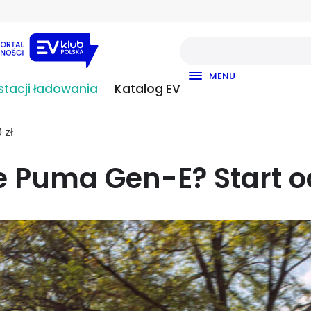
MENU
tacji ładowania
Katalog EV
 zł
je Puma Gen-E? Start od