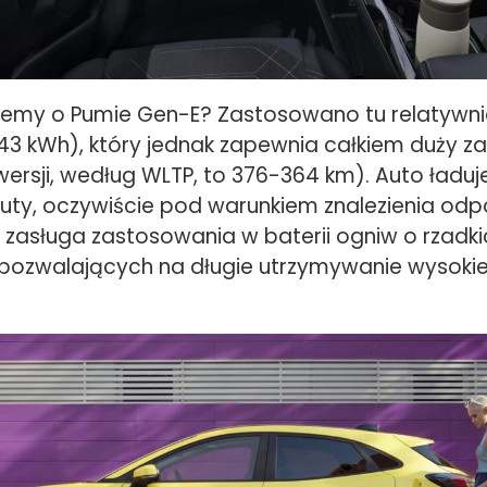
iemy o Pumie Gen-E? Zastosowano tu relatywn
43 kWh), który jednak zapewnia całkiem duży za
wersji, według WLTP, to 376-364 km). Auto ładuje
uty, oczywiście pod warunkiem znalezienia odp
o zasługa zastosowania w baterii ogniw o rzadki
 pozwalających na długie utrzymywanie wysoki