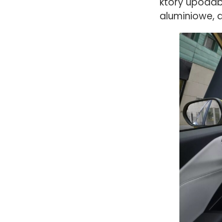
który upodab
aluminiowe, a 