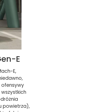
Gen-E
Mach-E,
 niedawno,
j ofensywy
e wszystkich
odróżnia
u powietrza),