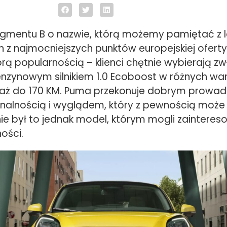
gmentu B o nazwie, którą możemy pamiętać z la
n z najmocniejszych punktów europejskiej ofert
orą popularnością – klienci chętnie wybierają z
nzynowym silnikiem 1.0 Ecoboost w różnych wa
aż do 170 KM. Puma przekonuje dobrym prowad
jonalnością i wyglądem, który z pewnością może
e był to jednak model, którym mogli zaintereso
ości.