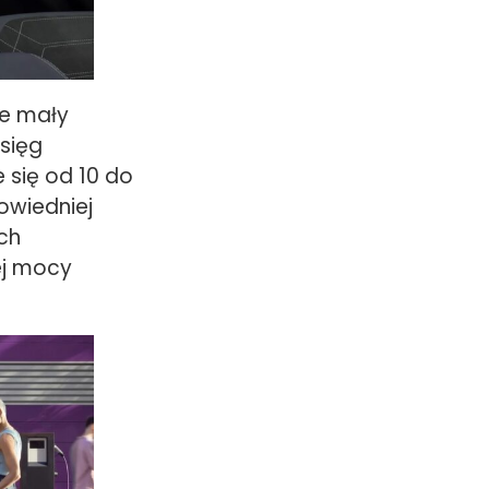
ie mały
sięg
 się od 10 do
owiedniej
ch
ej mocy