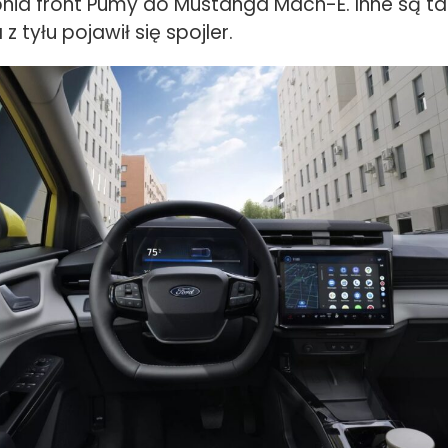
nia front Pumy do Mustanga Mach-E. Inne są tak
z tyłu pojawił się spojler.