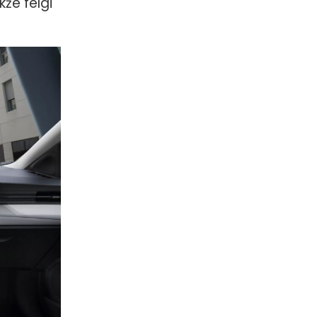
że felgi