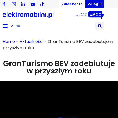
Załóż konto
Zaloguj
MENU
Home
-
Aktualności
-
GranTurismo BEV zadebiutuje w
przyszłym roku
GranTurismo BEV zadebiutuje
w przyszłym roku