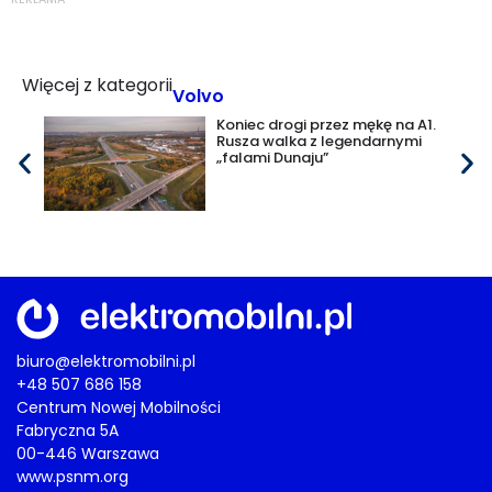
Więcej z kategorii
Volvo
Koniec drogi przez mękę na A1.
Rusza walka z legendarnymi
„falami Dunaju”
biuro@elektromobilni.pl
+48 507 686 158
Centrum Nowej Mobilności
Fabryczna 5A
00-446 Warszawa
www.psnm.org