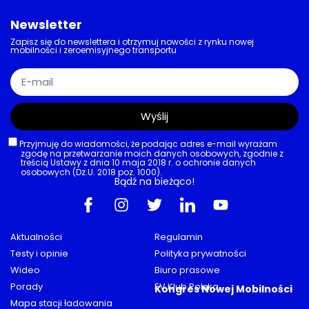
Newsletter
Zapisz się do newslettera i otrzymuj nowości z rynku nowej
mobilności i zeroemisyjnego transportu
Wyślij
Przyjmuję do wiadomości, że podając adres e-mail wyrażam
zgodę na przetwarzanie moich danych osobowych, zgodnie z
treścią Ustawy z dnia 10 maja 2018 r. o ochronie danych
osobowych (Dz.U. 2018 poz. 1000).
Bądź na bieżąco!
Aktualności
Regulamin
Testy i opinie
Polityka prywatności
Wideo
Biuro prasowe
Porady
EV Klub Polska
Kongres Nowej Mobilności
Mapa stacji ładowania