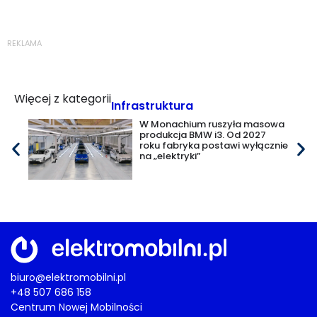
REKLAMA
Więcej z kategorii
Infrastruktura
W Monachium ruszyła masowa
produkcja BMW i3. Od 2027
roku fabryka postawi wyłącznie
na „elektryki”
biuro@elektromobilni.pl
+48 507 686 158
Centrum Nowej Mobilności