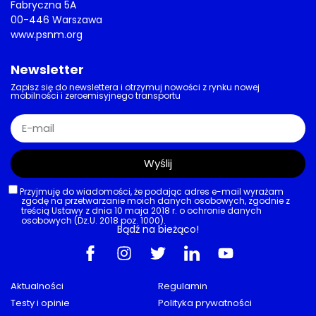
Fabryczna 5A
00-446 Warszawa
www.psnm.org
Newsletter
Zapisz się do newslettera i otrzymuj nowości z rynku nowej
mobilności i zeroemisyjnego transportu
Wyślij
Przyjmuję do wiadomości, że podając adres e-mail wyrażam
zgodę na przetwarzanie moich danych osobowych, zgodnie z
treścią Ustawy z dnia 10 maja 2018 r. o ochronie danych
osobowych (Dz.U. 2018 poz. 1000).
Bądź na bieżąco!
Aktualności
Regulamin
Testy i opinie
Polityka prywatności