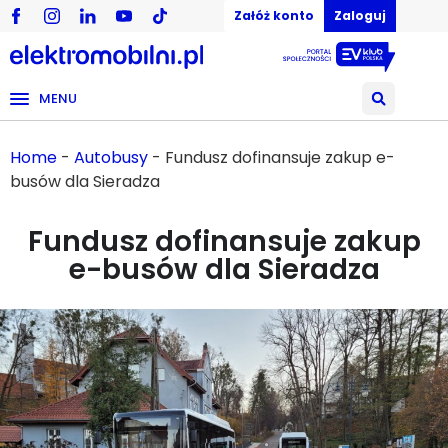
Załóż konto
Zaloguj
MENU
Home
-
Autobusy
-
Fundusz dofinansuje zakup e-
busów dla Sieradza
Fundusz dofinansuje zakup
e-busów dla Sieradza