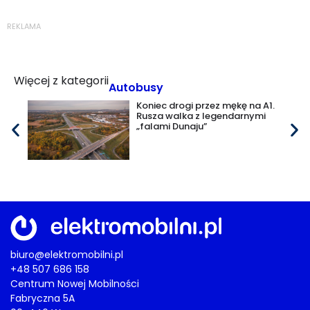
REKLAMA
Więcej z kategorii
Autobusy
Koniec drogi przez mękę na A1.
Rusza walka z legendarnymi
„falami Dunaju”
biuro@elektromobilni.pl
+48 507 686 158
Centrum Nowej Mobilności
Fabryczna 5A