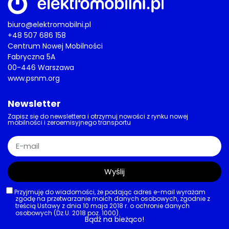
biuro@elektromobilni.pl
+48 507 686 158
Centrum Nowej Mobilności
Fabryczna 5A
00-446 Warszawa
www.psnm.org
Newsletter
Zapisz się do newslettera i otrzymuj nowości z rynku nowej
mobilności i zeroemisyjnego transportu
Wyślij
Przyjmuję do wiadomości, że podając adres e-mail wyrażam
zgodę na przetwarzanie moich danych osobowych, zgodnie z
treścią Ustawy z dnia 10 maja 2018 r. o ochronie danych
osobowych (Dz.U. 2018 poz. 1000).
Bądź na bieżąco!