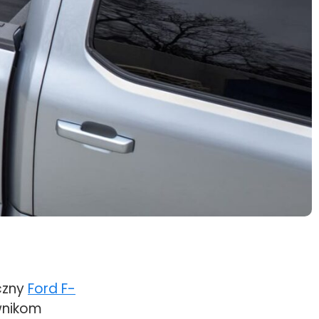
czny
Ford F-
wnikom