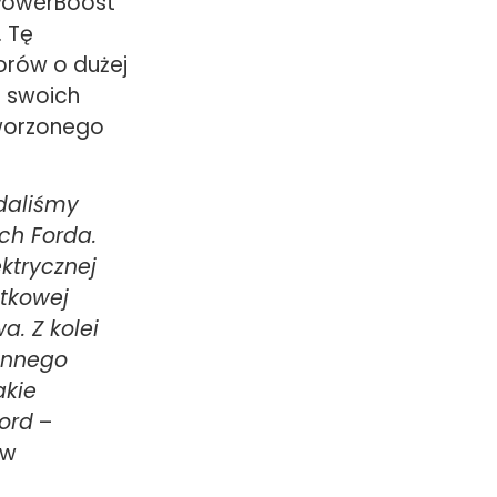
 PowerBoost
. Tę
orów o dużej
a swoich
tworzonego
odaliśmy
ch Forda.
ktrycznej
tkowej
. Z kolei
 innego
akie
Ford
–
ów