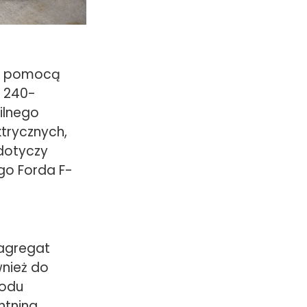
za pomocą
o 240-
ilnego
trycznych,
 dotyczy
ego Forda F-
 agregat
nież do
wodu
htning,