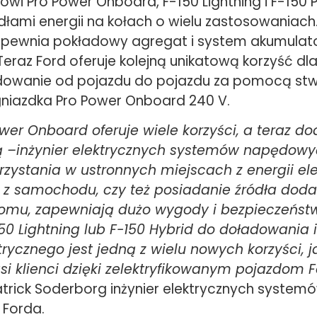
owi Pro Power Onboard, F-150 Lightning i F-150
dłami energii na kołach o wielu zastosowaniach
pewnia pokładowy agregat i system akumulat
eraz Ford oferuje kolejną unikatową korzyść dl
adowanie od pojazdu do pojazdu za pomocą s
gniazdka Pro Power Onboard 240 V.
wer Onboard oferuje wiele korzyści, a teraz d
ą –inżynier elektrycznych systemów napędowy
rzystania w ustronnych miejscach z energii ele
z samochodu, czy też posiadanie źródła doda
domu, zapewniają dużo wygody i bezpieczeństwa
50 Lightning lub F-150 Hybrid do doładowania
rycznego jest jedną z wielu nowych korzyści, j
si klienci dzięki zelektryfikowanym pojazdom 
atrick Soderborg inżynier elektrycznych system
Forda.