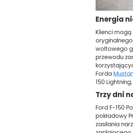
Energia ni
Klienci mogą
oryginalnego
woltowego g
przewodu zas
korzystający
Forda
Musta
150 Lightnin
Trzy dni
Ford F-150 P
pokładowy Pr
zasilania nar
zasilającego