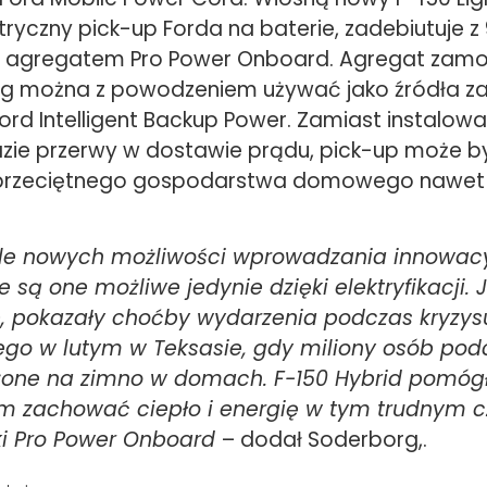
tryczny pick-up Forda na baterie, zadebiutuje z 
 agregatem Pro Power Onboard. Agregat zam
ing można z powodzeniem używać jako źródła z
rd Intelligent Backup Power. Zamiast instalo
azie przerwy w dostawie prądu, pick-up może 
 przeciętnego gospodarstwa domowego nawet p
iele nowych możliwości wprowadzania innowac
e są one możliwe jedynie dzięki elektryfikacji.
e, pokazały choćby wydarzenia podczas kryzys
ego w lutym w Teksasie, gdy miliony osób po
żone na zimno w domach. F-150 Hybrid pomógł
 zachować ciepło i energię w tym trudnym cz
ki Pro Power Onboard
– dodał Soderborg,.