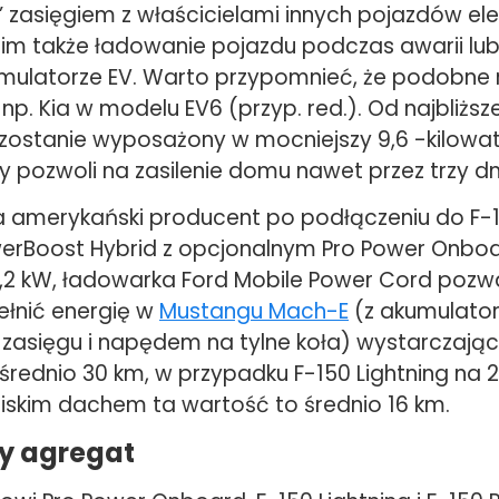
ę” zasięgiem z właścicielami innych pojazdów el
 im także ładowanie pojazdu podczas awarii lub
umulatorze EV. Warto przypomnieć, że podobne 
p. Kia w modelu EV6 (przyp. red.). Od najbliższe
g zostanie wyposażony w mocniejszy 9,6 -kilow
y pozwoli na zasilenie domu nawet przez trzy dn
a amerykański producent po podłączeniu do F-1
werBoost Hybrid z opcjonalnym Pro Power Onbo
7,2 kW, ładowarka Ford Mobile Power Cord pozw
ełnić energię w
Mustangu Mach-E
(z akumulato
zasięgu i napędem na tylne koła) wystarczają
średnio 30 km, w przypadku F-150 Lightning na 2
niskim dachem ta wartość to średnio 16 km.
y agregat