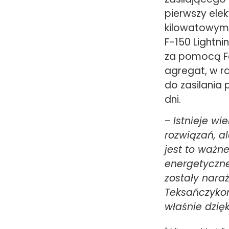
pierwszy elek
kilowatowym
F-150 Lightn
za pomocą Fo
agregat, w r
do zasilania
dni.
–
Istnieje w
rozwiązań, al
jest to ważn
energetyczn
zostały nara
Teksańczykom
właśnie dzię