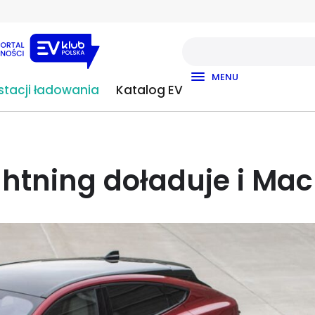
MENU
tacji ładowania
Katalog EV
ghtning doładuje i Ma