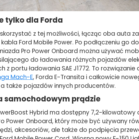
e tylko dla Forda
 skorzystać z tej możliwości, łącząc oba auta 
 kabla Ford Mobile Power. Po podłączeniu go d
niazda Pro Power Onboard można używać mob
ilającego do ładowania różnych pojazdów elek
ch z portu ładowania SAE J1772. To rozwiązanie
nga Mach-E
, Forda E-Transita i całkowicie now
g, a także pojazdów innych producentów.
 na samochodowym prądzie
owerBoost Hybrid ma dostępny 7,2-kilowatowy
o Power Onboard, który może być używany rów
zędzi, akcesoriów, ale także do podpięcia prze
 Ford Mobile Power Cord. Wiosną nowy F-150 Lig