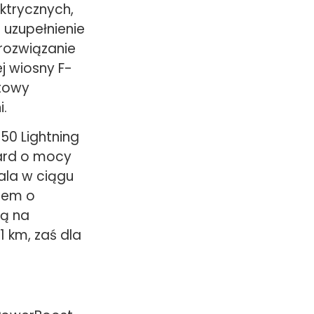
ektrycznych,
 uzupełnienie
rozwiązanie
j wiosny F-
atowy
i.
50 Lightning
ard o mocy
ala w ciągu
rem o
cą na
1 km, zaś dla