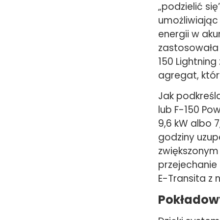
„podzielić si
umożliwiając
energii w ak
zastosowała n
150 Lightnin
agregat, któr
Jak podkreśl
lub F-150 Po
9,6 kW albo 
godziny uzup
zwiększonym 
przejechanie 
E-Transita z 
Pokładow