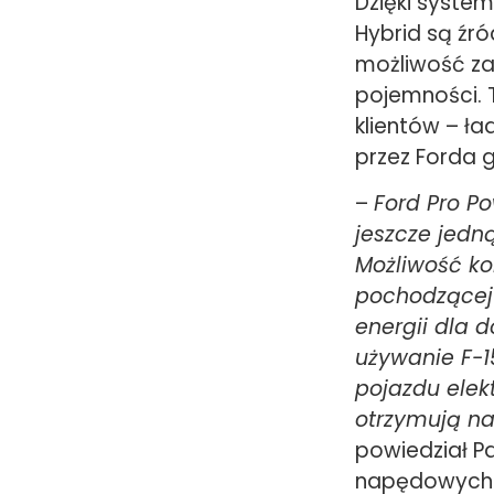
Dzięki system
Hybrid są źró
możliwość za
pojemności. T
klientów – ł
przez Forda 
–
Ford Pro Po
jeszcze jedn
Możliwość ko
pochodzącej 
energii dla 
używanie F-1
pojazdu elekt
otrzymują na
powiedział P
napędowych 