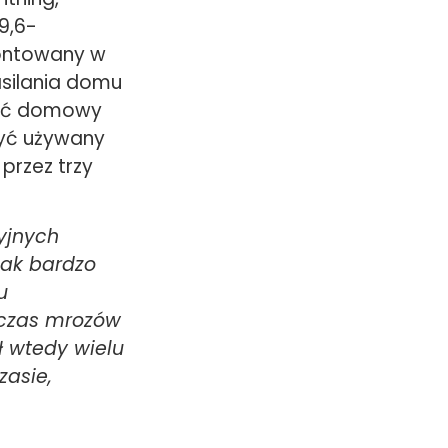
9,6-
ontowany w
asilania domu
wać domowy
być używany
rzez trzy
yjnych
 Jak bardzo
u
dczas mrozów
 wtedy wielu
asie,