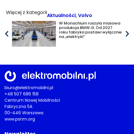
Więcej z kategorii
Aktualności
,
Volvo
W Monachium ruszyła masowa
produkcja BMW i3. Od 2027
roku fabryka postawi wyłącznie
na „elektryki”
biuro@elektromobilni.pl
+48 507 686 158
Centrum Nowej Mobilności
Fabryczna 5A
00-446 Warszawa
www.psnm.org
Newsletter