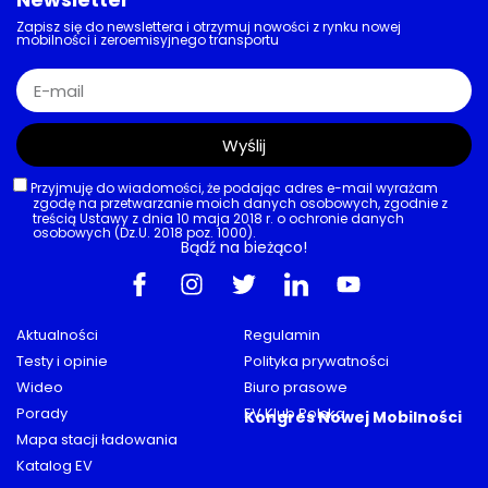
Zapisz się do newslettera i otrzymuj nowości z rynku nowej
mobilności i zeroemisyjnego transportu
Wyślij
Przyjmuję do wiadomości, że podając adres e-mail wyrażam
zgodę na przetwarzanie moich danych osobowych, zgodnie z
treścią Ustawy z dnia 10 maja 2018 r. o ochronie danych
osobowych (Dz.U. 2018 poz. 1000).
Bądź na bieżąco!
Aktualności
Regulamin
Testy i opinie
Polityka prywatności
Wideo
Biuro prasowe
Porady
EV Klub Polska
Kongres Nowej Mobilności
Mapa stacji ładowania
Katalog EV