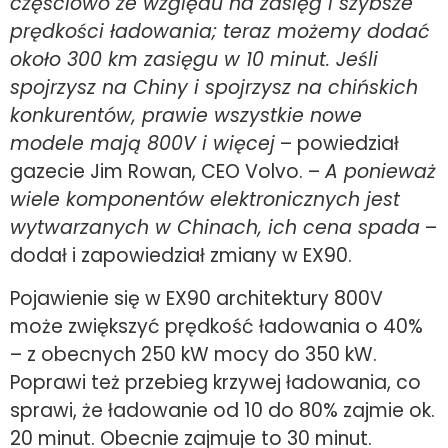
częściowo ze względu na zasięg i szybsze
prędkości ładowania; teraz możemy dodać
około 300 km zasięgu w 10 minut. Jeśli
spojrzysz na Chiny i spojrzysz na chińskich
konkurent
ó
w, prawie wszystkie nowe
modele mają 800V i więcej
– powiedział
gazecie Jim Rowan, CEO Volvo. –
A ponieważ
wiele komponent
ó
w elektronicznych jest
wytwarzanych w Chinach, ich cena spada
–
dodał i zapowiedział zmiany w EX90.
Pojawienie się w EX90 architektury 800V
może zwiększyć prędkość ładowania o 40%
– z obecnych 250 kW mocy do 350 kW.
Poprawi też przebieg krzywej ładowania, co
sprawi, że ładowanie od 10 do 80% zajmie ok.
20 minut. Obecnie zajmuje to 30 minut.