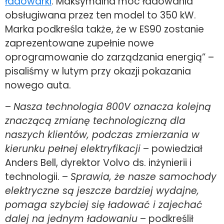
ładowarki
. Maksymalna moc ładowania
obsługiwana przez ten model to 350 kW.
Marka podkreśla także, że w ES90 zostanie
zaprezentowane zupełnie nowe
oprogramowanie do zarządzania energią” –
pisaliśmy w lutym przy okazji pokazania
nowego auta.
–
Nasza technologia 800V oznacza kolejną
znaczącą zmianę technologiczną dla
naszych klient
ó
w, podczas zmierzania w
kierunku pełnej elektryfikacji
– powiedział
Anders Bell, dyrektor Volvo ds. inżynierii i
technologii. –
Sprawia, że nasze samochody
elektryczne są jeszcze bardziej wydajne,
pomaga szybciej się ładować i zajechać
dalej na jednym ładowaniu
– podkreślił