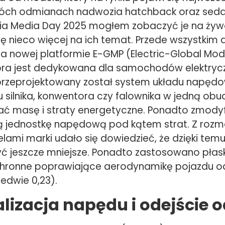
wóch odmianach nadwozia hatchback oraz seda
ia Media Day 2025 mogłem zobaczyć je na żyw
ę nieco więcej na ich temat. Przede wszystkim 
 nowej platformie E-GMP (Electric-Global Mod
tóra jest dedykowana dla samochodów elektryc
zeprojektowany został system układu napędow
u silnika, konwentora czy falownika w jedną ob
ać masę i straty energetyczne. Ponadto zmod
 jednostkę napędową pod kątem strat. Z rozm
lami marki udało się dowiedzieć, że dzięki temu
yć jeszcze mniejsze. Ponadto zastosowano pła
chronne poprawiające aerodynamikę pojazdu o
ledwie 0,23).
izacja napędu i odejście 