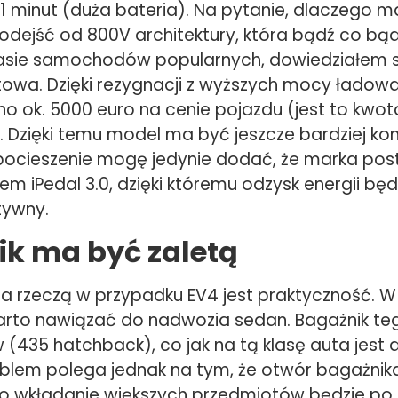
31 minut (duża bateria). Na pytanie, dlaczego m
odejść od 800V architektury, która bądź co bą
lasie samochodów popularnych, dowiedziałem si
towa. Dzięki rezygnacji z wyższych mocy ładowa
o ok. 5000 euro na cenie pojazdu (jest to kwot
 Dzięki temu model ma być jeszcze bardziej ko
 pocieszenie mogę jedynie dodać, że marka pos
m iPedal 3.0, dzięki któremu odzysk energii będ
tywny.
k ma być zaletą
tna rzeczą w przypadku EV4 jest praktyczność. 
rto nawiązać do nadwozia sedan. Bagażnik te
w (435 hatchback), co jak na tą klasę auta jest
oblem polega jednak na tym, że otwór bagażnika
co wkładanie większych przedmiotów będzie po