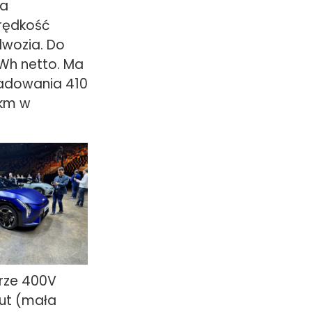
na
prędkość
dwozia. Do
kWh netto. Ma
ładowania 410
 km w
urze 400V
nut (mała