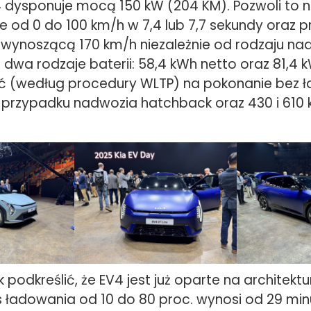
 dysponuje mocą 150 kW (204 KM). Pozwoli to 
e od 0 do 100 km/h w 7,4 lub 7,7 sekundy oraz 
ynoszącą 170 km/h niezależnie od rodzaju na
dwa rodzaje baterii: 58,4 kWh netto oraz 81,4 
ć (według procedury WLTP) na pokonanie bez 
 przypadku nadwozia hatchback oraz 430 i 610
 podkreślić, że EV4 jest już oparte na architekt
s ładowania od 10 do 80 proc. wynosi od 29 mi