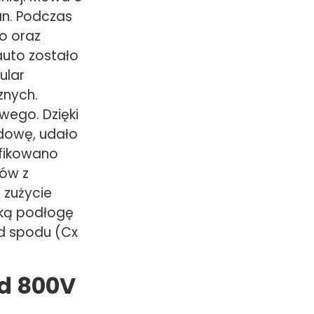
n. Podczas
o oraz
auto zostało
ular
znych.
ego. Dzięki
udowę, udało
yfikowano
ów z
 zużycie
ską podłogę
d spodu (Cx
od 800V