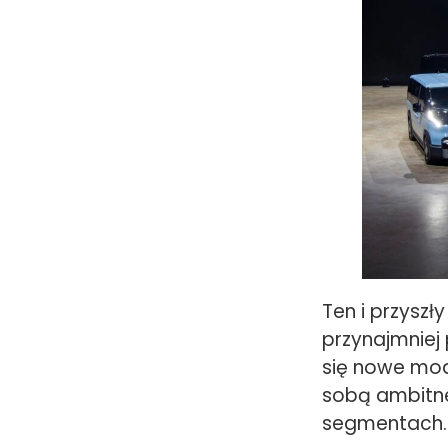
Ten i przysz
przynajmniej
się nowe mod
sobą ambitne 
segmentach.