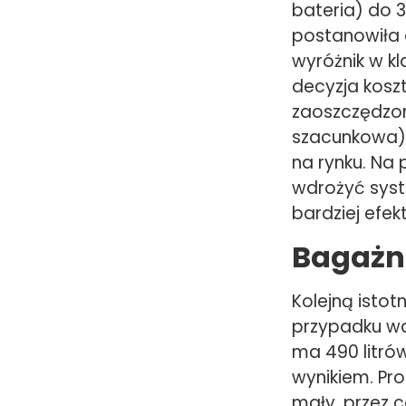
bateria) do 
postanowiła 
wyróżnik w k
decyzja kosz
zaoszczędzon
szacunkowa).
na rynku. Na
wdrożyć syste
bardziej efek
Bagażni
Kolejną isto
przypadku wa
ma 490 litró
wynikiem. Pr
mały, przez 