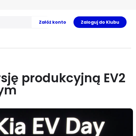
Załóż konto
Zaloguj do Klubu
rsję produkcyjną EV2
łym