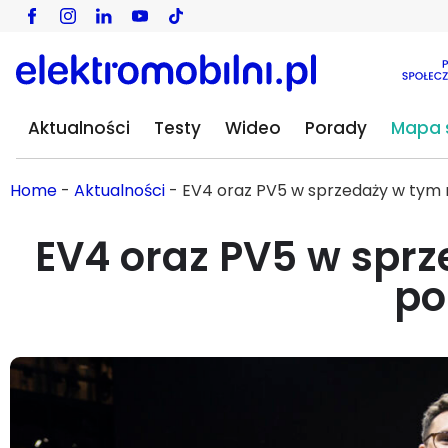
Aktualności
Testy
Wideo
Porady
Mapa s
Home
-
Aktualności
-
EV4 oraz PV5 w sprzedaży w tym 
EV4 oraz PV5 w sprz
po