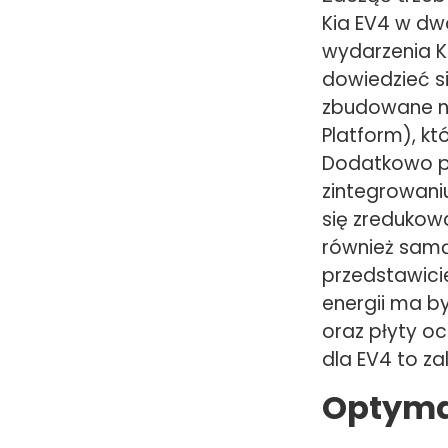
Kia EV4 w d
wydarzenia K
dowiedzieć si
zbudowane na
Platform), k
Dodatkowo pr
zintegrowani
się zredukow
również samą
przedstawicie
energii ma b
oraz płyty o
dla EV4 to za
Optymal