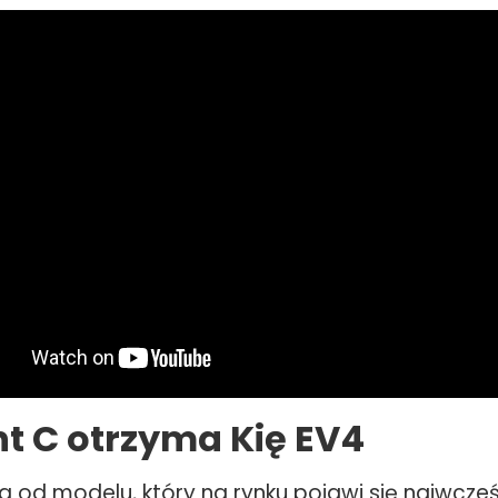
t C otrzyma Kię EV4
a od modelu, który na rynku pojawi się najwcze