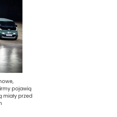
omowe,
firmy pojawią
ą miały przed
h