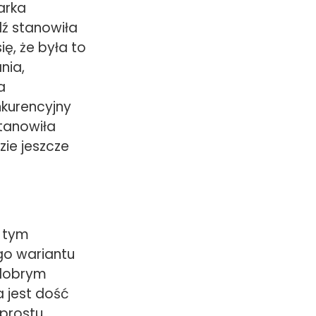
arka
dź stanowiła
ę, że była to
nia,
a
nkurencyjny
tanowiła
zie jeszcze
W tym
go wariantu
 dobrym
 jest dość
 prostu