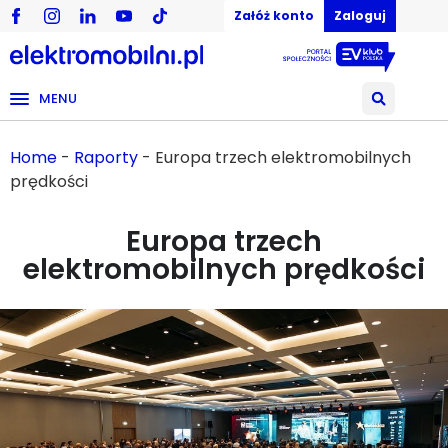
Załóż konto
Zaloguj
MENU
Home
-
Raporty
-
Europa trzech elektromobilnych
prędkości
Europa trzech
elektromobilnych prędkości