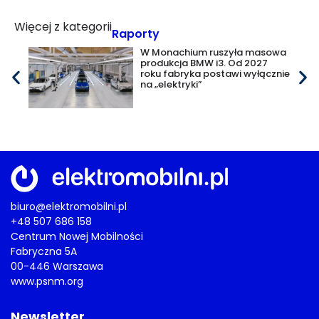
Więcej z kategorii
Raporty
W Monachium ruszyła masowa
produkcja BMW i3. Od 2027
roku fabryka postawi wyłącznie
na „elektryki”
biuro@elektromobilni.pl
+48 507 686 158
Centrum Nowej Mobilności
Fabryczna 5A
00-446 Warszawa
www.psnm.org
Newsletter