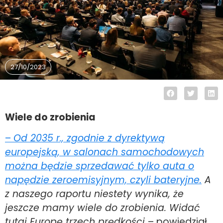
27/10/2023
Wiele do zrobienia
–
Od 2035 r., zgodnie z dyrektywą
europejską, w salonach samochodowych
można będzie sprzedawać tylko auta o
napędzie zeroemisyjnym, czyli bateryjne.
A
z naszego raportu niestety wynika, że
jeszcze mamy wiele do zrobienia. Widać
tutaj Europę trzech prędkości
– powiedział