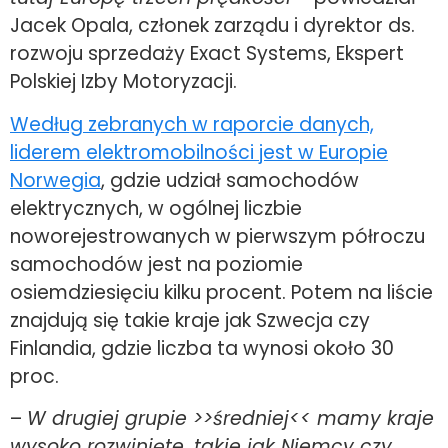
Jacek Opala, członek zarządu i dyrektor ds.
rozwoju sprzedaży Exact Systems, Ekspert
Polskiej Izby Motoryzacji.
Według zebranych w raporcie danych,
liderem elektromobilności jest w Europie
Norwegia
, gdzie udział samochodów
elektrycznych, w ogólnej liczbie
noworejestrowanych w pierwszym półroczu
samochodów jest na poziomie
osiemdziesięciu kilku procent. Potem na liście
znajdują się takie kraje jak Szwecja czy
Finlandia, gdzie liczba ta wynosi około 30
proc.
–
W drugiej grupie >>średniej<< mamy kraje
wysoko rozwinięte, takie jak Niemcy czy