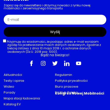
Zapisz się do newslettera i otrzymuj nowości z rynku nowej
mobilności i zeroemisyjnego transportu
Wyślij
Przyjmuję do wiadomości, że podając adres e-mail wyrażam
zgodę na przetwarzanie moich danych osobowych, zgodnie z
treścią Ustawy z dnia 10 maja 2018 r. o ochronie danych
osobowych (Dz.U. 2018 poz. 1000).
Bądź na bieżąco!
Aktualności
Regulamin
Testy i opinie
Polityka prywatności
Wideo
Biuro prasowe
Porady
EV Klub Polska
Kongres Nowej Mobilności
Mapa stacji ładowania
Katalog EV