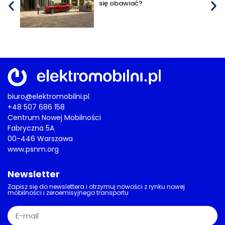
się obawiać?
biuro@elektromobilni.pl
+48 507 686 158
Centrum Nowej Mobilności
Fabryczna 5A
00-446 Warszawa
www.psnm.org
Newsletter
Zapisz się do newslettera i otrzymuj nowości z rynku nowej
mobilności i zeroemisyjnego transportu