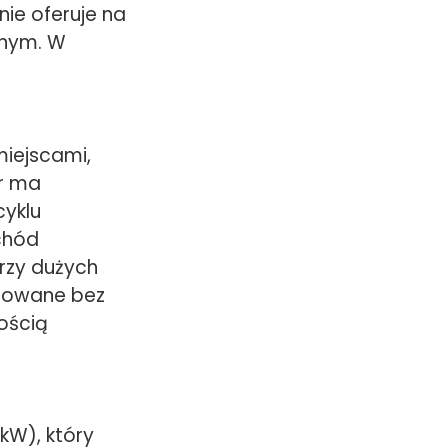
nie oferuje na
znym. W
miejscami,
r ma
cyklu
chód
rzy dużych
towane bez
ością
kW), który