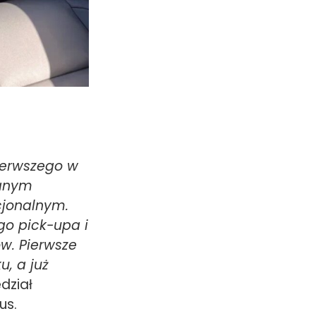
ierwszego w
wanym
jonalnym.
o pick-upa i
w. Pierwsze
, a już
dział
us.