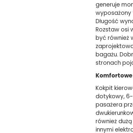
generuje mo
wyposażony 
Długość wynos
Rozstaw osi 
być również 
zaprojektowa
bagażu. Dobr
stronach poj
Komfortowe
Kokpit kiero
dotykowy, 6-k
pasażera prze
dwukierunkow
również dużą
innymi elektr