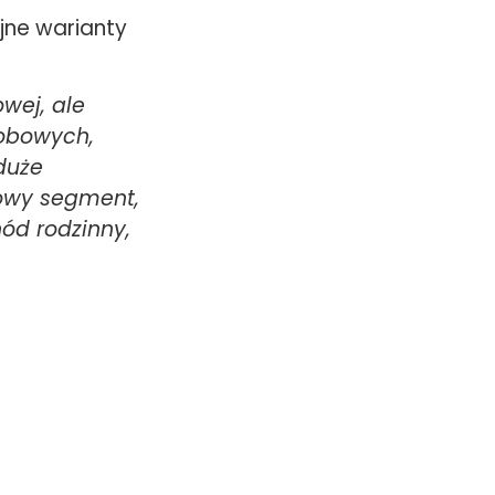
jne warianty
wej, ale
sobowych,
duże
owy segment,
ód rodzinny,