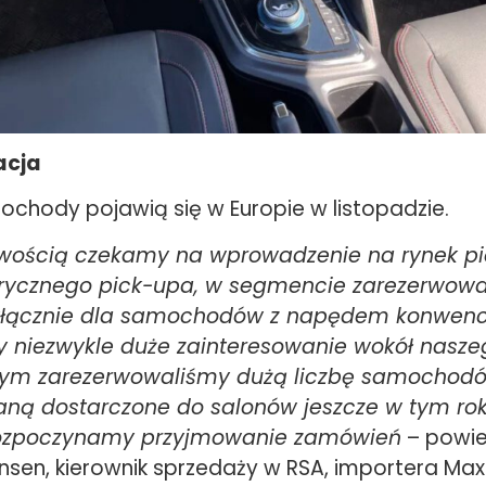
acja
ochody pojawią się w Europie w listopadzie.
liwością czekamy na wprowadzenie na rynek p
ktrycznego pick-upa, w segmencie zarezerwo
yłącznie dla samochodów z napędem konwenc
niezwykle duże zainteresowanie wokół naszeg
 tym zarezerwowaliśmy dużą liczbę samochodó
aną dostarczone do salonów jeszcze w tym roku
ozpoczynamy przyjmowanie zamówień
– powie
nsen, kierownik sprzedaży w RSA, importera Max