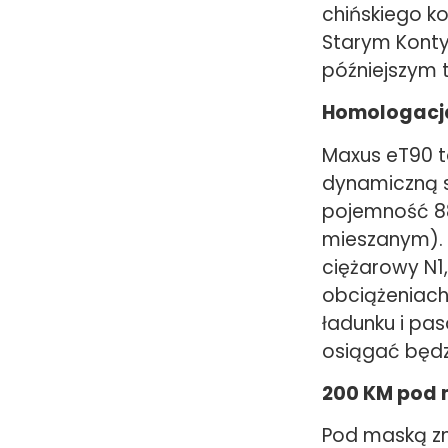
chińskiego ko
Starym Konty
późniejszym 
Homologacj
Maxus eT90 to
dynamiczną s
pojemność 88
mieszanym).
ciężarowy N1
obciążeniac
ładunku i pa
osiągać będz
200 KM pod
Pod maską zna