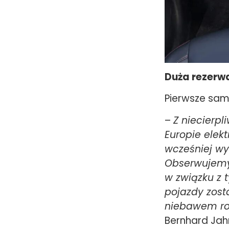
Duża rezerw
Pierwsze sam
–
Z niecierp
Europie ele
wcześniej w
Obserwujemy 
w związku z
pojazdy zost
niebawem r
Bernhard Jah