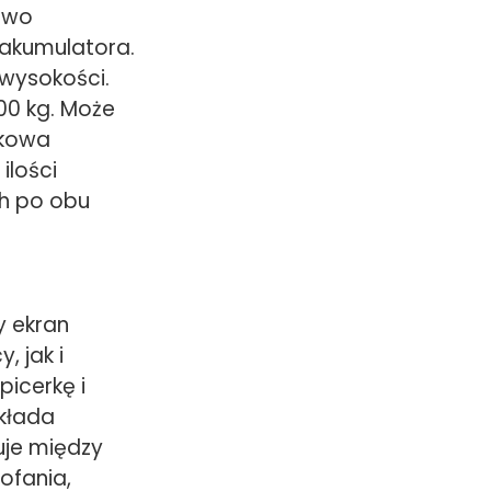
owo
akumulatora.
 wysokości.
00 kg. Może
nkowa
ilości
h po obu
y ekran
, jak i
picerkę i
kłada
uje między
cofania,