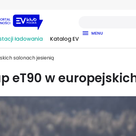
MENU
tacji ładowania
Katalog EV
skich salonach jesienią
up eT90 w europejskich