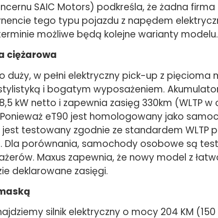
ncernu SAIC Motors) podkreśla, że żadna firma 
nencie tego typu pojazdu z napędem elektryc
terminie możliwe będą kolejne warianty modelu.
a ciężarowa
 duży, w pełni elektryczny pick-up z pięcioma 
tylistyką i bogatym wyposażeniem. Akumulato
,5 kW netto i zapewnia zasięg 330km (WLTP w 
 Ponieważ eT90 jest homologowany jako samo
, jest testowany zgodnie ze standardem WLTP p
h. Dla porównania, samochody osobowe są tes
sażerów. Maxus zapewnia, że nowy model z łatw
ie deklarowane zasięgi.
 maską
jdziemy silnik elektryczny o mocy 204 KM (150 