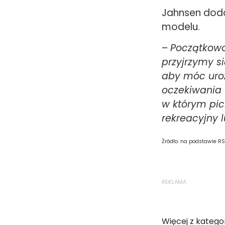
Jahnsen doda
modelu.
–
Początkowo
przyjrzymy s
aby móc uroz
oczekiwania
w którym pic
rekreacyjny 
Źródło: na podstawie R
REKLAMA
Więcej z kategor