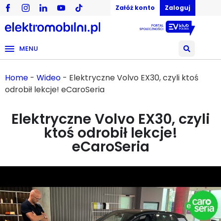
Załóż konto
Zaloguj
MENU
Home
-
Wideo
-
Elektryczne Volvo EX30, czyli ktoś
odrobił lekcje! eCaroSeria
Elektryczne Volvo EX30, czyli
ktoś odrobił lekcje!
eCaroSeria