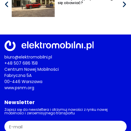
się obawiać?
biuro@elektromobilni.pl
+48 507 686 158
Centrum Nowej Mobilności
Fabryczna 5A
00-446 Warszawa
www.psnm.org
Newsletter
Zapisz się do newslettera i otrzymuj nowości z rynku nowej
mobilności i zeroemisyjnego transportu