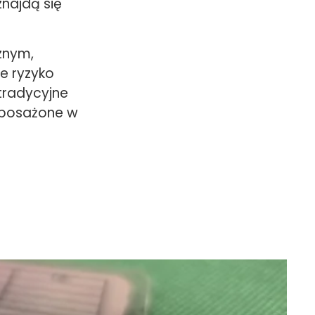
najdą się
znym,
e ryzyko
 tradycyjne
wyposażone w