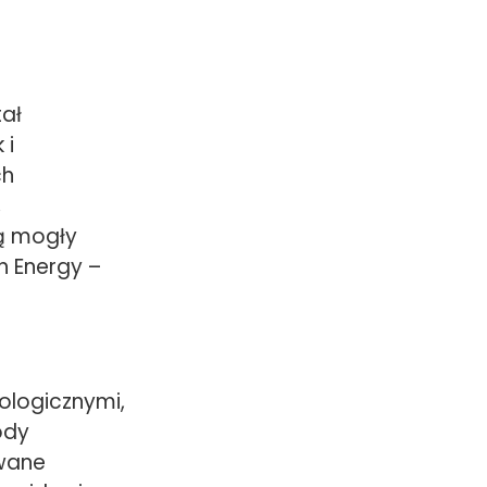
tał
 i
ch
,
ą mogły
h Energy –
ologicznymi,
ody
wane