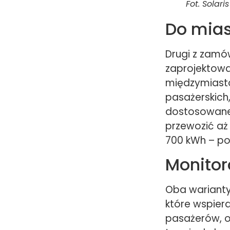
Fot. Solaris
Do mias
Drugi z zamów
zaprojektowa
międzymiasto
pasażerskich
dostosowane 
przewozić aż
700 kWh – po
Monitor
Oba warianty
które wspier
pasażerów, 