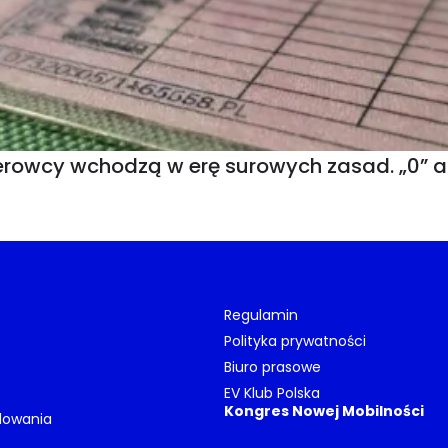
rowcy wchodzą w erę surowych zasad. „0” a
Regulamin
Polityka prywatności
Biuro prasowe
EV Klub Polska
Kongres Nowej Mobilności
dowania