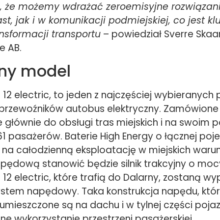
ę, że możemy wdrażać zeroemisyjne rozwiązan
t, jak i w komunikacji podmiejskiej, co jest k
ansformacji transportu
– powiedział Sverre Skaar
e AB.
ny model
o 12 electric, to jeden z najczęściej wybieranych 
 przewoźników autobus elektryczny. Zamówione
głównie do obsługi tras miejskich i na swoim p
1 pasażerów. Baterie High Energy o łącznej po
na całodzienną eksploatację w miejskich waru
pędową stanowić będzie silnik trakcyjny o moc
o 12 electric, które trafią do Dalarny, zostaną 
stem napędowy. Taka konstrukcja napędu, któ
mieszczone są na dachu i w tylnej części poja
e wykorzystanie przestrzeni pasażerskiej.