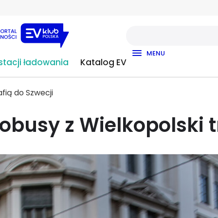
MENU
tacji ładowania
Katalog EV
fią do Szwecji
obusy z Wielkopolski t