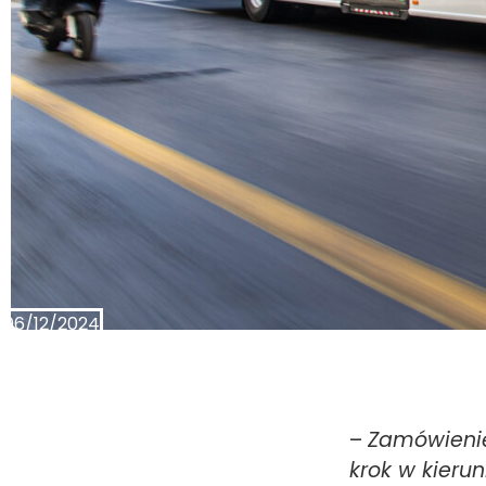
06/12/2024
–
Zamówienie
krok w kieru