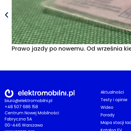
Prawo jazdy po nowemu. Od września kie
Aktualności
Testy i opinie
biuro@elektromobilni.pl
+48 507 686 158
Wideo
Centrum Nowej Mobilności
Porady
Fabryczna 5A
Mapa stacji ła
00-446 Warszawa
Katalog EV