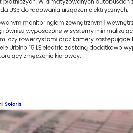
rt płatniczych. W klimatyzowanych autobusach z
zda USB do ładowania urządzeń elektrycznych.
owanym monitoringiem zewnętrznym i wewnętr
 również wyposażone w systemy minimalizując
szymi czy rowerzystami oraz kamery zastępujące
dele Urbino 15 LE electric zostaną dodatkowo 
orujący zmęczenie kierowcy.
ii
Solaris