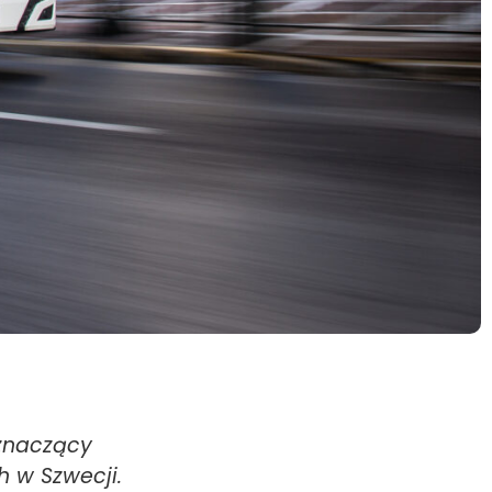
 znaczący
h w Szwecji.