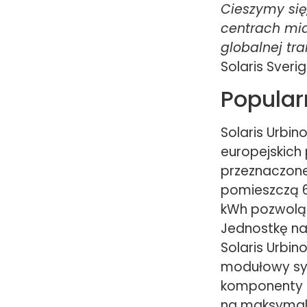
Cieszymy si
centrach mias
globalnej tr
Solaris Sverig
Popular
Solaris Urbin
europejskich
przeznaczone 
pomieszczą 6
kWh pozwolą 
Jednostkę na
Solaris Urbin
modułowy sy
komponenty u
na maksymaln