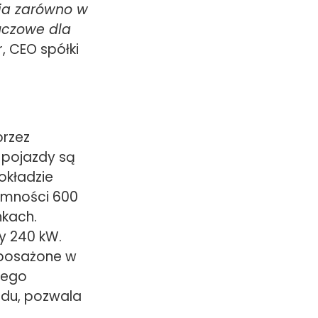
ia zarówno w
luczowe dla
, CEO spółki
przez
 pojazdy są
okładzie
jemności 600
nkach.
y 240 kW.
wyposażone w
rego
zdu, pozwala