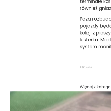
terminale ka
również gnia
Poza rozbud
pojazdy będą
kolizji z pie
lusterka. Mo
system monit
REKLAMA
Więcej z kategor