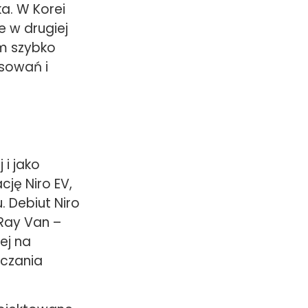
a. W Korei
 w drugiej
em szybko
sowań i
 i jako
ję Niro EV,
 Debiut Niro
Ray Van –
ej na
rczania