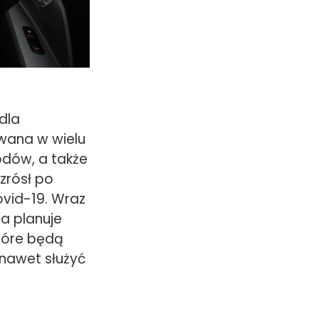
dla
wana w wielu
dów, a także
zrósł po
ovid-19. Wraz
a planuje
tóre będą
 nawet służyć