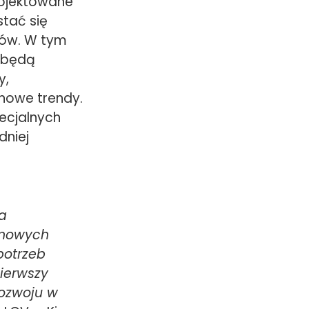
rojektowane
stać się
dów. W tym
 będą
y,
 nowe trendy.
ecjalnych
dniej
na
 nowych
potrzeb
pierwszy
ozwoju w