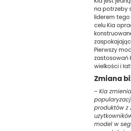
Kia jest jed
na potrzeby 
liderem tego
celu Kia opr
konstruowane
zaspokajając
Pierwszy mod
zastosowań K
wielkości i ł
Zmiana bi
–
Kia zmienia
popularyzac
produktów z 
użytkowników
model w seg