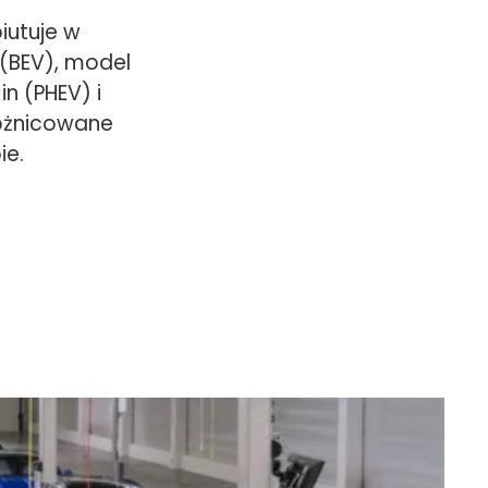
iutuje w
 (BEV), model
n (PHEV) i
różnicowane
ie.