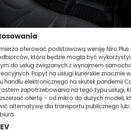
stosowania
mierza oferować podstawową wersję Niro Plus 
dbiorców, która będzie mogła być wykorzysty
 tym do usług związanych z wynajmem samocho
eacyjnych. Popyt na usługi kurierskie znacznie w
iu handlu elektronicznego na skutek pandemii C
rostem zapotrzebowania na tego typu usługi, Ki
zszerzać ofertę – od mikro do dużych modeli, k
ić alternatywę dla transportu publicznego lub
biura.
BEV