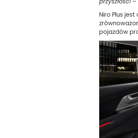
przyszłości
– 
Niro Plus jes
zrównoważony
pojazdów pro