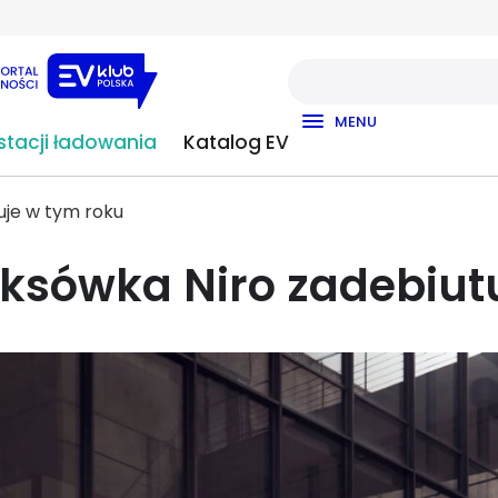
MENU
tacji ładowania
Katalog EV
uje w tym roku
aksówka Niro zadebiut