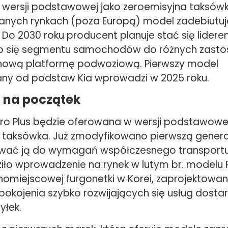
wersji podstawowej jako zeroemisyjna taksówk
anych rynkach (poza Europą) model zadebiutuje
 Do 2030 roku producent planuje stać się lider
go się segmentu samochodów do różnych zasto
nową platformę podwoziową. Pierwszy model
ny od podstaw Kia wprowadzi w 2025 roku.
 na początek
iro Plus będzie oferowana w wersji podstawowej
 taksówka. Już zmodyfikowano pierwszą generac
ać ją do wymagań współczesnego transportu.
ziło wprowadzenie na rynek w lutym br. modelu 
nomiejscowej furgonetki w Korei, zaprojektowan
pokojenia szybko rozwijających się usług dosta
yłek.