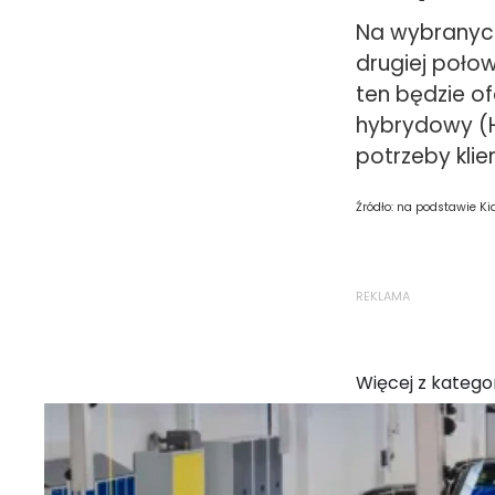
Na wybranych
drugiej poło
ten będzie o
hybrydowy (H
potrzeby klie
Źródło: na podstawie Ki
REKLAMA
Więcej z kategor