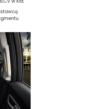
eLCV w Kia.
 dostawcą
segmentu