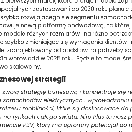
ną z pierwszych marek, która oferuje modele zap
specjalnych zastosowań i do 2030 roku planuje 
 szybko rozwijającego się segmentu samocho
acowuje nową platformę podwoziową, na której
 modele różnych rozmiarów i na różne potrzeb
e szybko zmieniające się wymagania klientów i
el zaprojektowany od podstaw na potrzeby sp
ia wprowadzi w 2025 roku. Będzie to model śre
atwo skalowalny.
znesowej strategii
 swoją strategię biznesową i koncentruje się 
ji samochodów elektrycznych i wprowadzaniu
zakresu mobilności, które są dostosowane do 
 na rynkach całego świata. Niro Plus to nasz 
mencie PBV, który ma ogromny potencjał do r