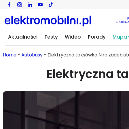
Aktualności
Testy
Wideo
Porady
Mapa s
Home
-
Autobusy
-
Elektryczna taksówka Niro zadebiut
Elektryczna t