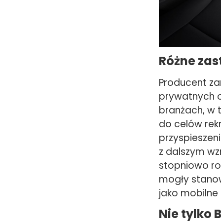
Różne za
Producent za
prywatnych o
branżach, w
do celów rekr
przyspieszen
z dalszym wz
stopniowo ro
mogły stanow
jako mobilne 
Nie tylko 