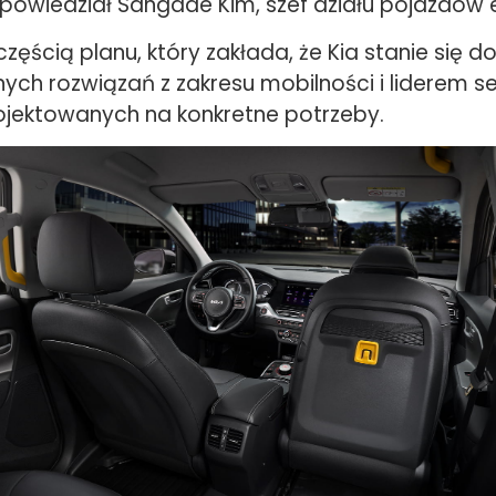
powiedział Sangdae Kim, szef działu pojazdów 
t częścią planu, który zakłada, że Kia stanie się
ch rozwiązań z zakresu mobilności i liderem 
jektowanych na konkretne potrzeby.