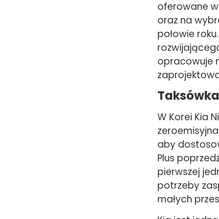
oferowane w 
oraz na wybr
połowie roku.
rozwijające
opracowuje 
zaprojektowa
Taksówka
W Korei Kia N
zeroemisyjna
aby dostosow
Plus poprzed
pierwszej jed
potrzeby zas
małych przes