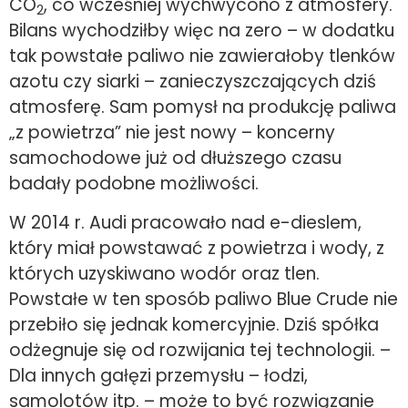
CO
, co wcześniej wychwycono z atmosfery.
2
Bilans wychodziłby więc na zero – w dodatku
tak powstałe paliwo nie zawierałoby tlenków
azotu czy siarki – zanieczyszczających dziś
atmosferę. Sam pomysł na produkcję paliwa
„z powietrza” nie jest nowy – koncerny
samochodowe już od dłuższego czasu
badały podobne możliwości.
W 2014 r. Audi pracowało nad e-dieslem,
który miał powstawać z powietrza i wody, z
których uzyskiwano wodór oraz tlen.
Powstałe w ten sposób paliwo Blue Crude nie
przebiło się jednak komercyjnie. Dziś spółka
odżegnuje się od rozwijania tej technologii. –
Dla innych gałęzi przemysłu – łodzi,
samolotów itp. – może to być rozwiązanie