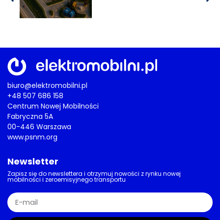
biuro@elektromobilni.pl
+48 507 686 158
Centrum Nowej Mobilności
Fabryczna 5A
00-446 Warszawa
www.psnm.org
Newsletter
Zapisz się do newslettera i otrzymuj nowości z rynku nowej
mobilności i zeroemisyjnego transportu