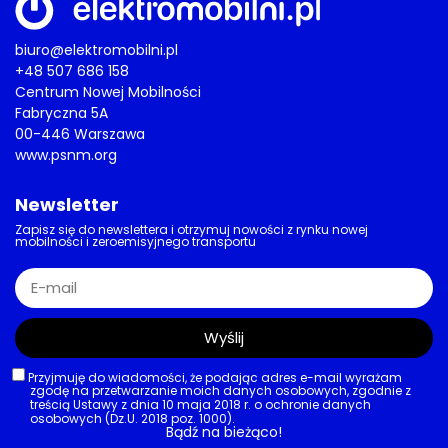
biuro@elektromobilni.pl
+48 507 686 158
Centrum Nowej Mobilności
Fabryczna 5A
00-446 Warszawa
www.psnm.org
Newsletter
Zapisz się do newslettera i otrzymuj nowości z rynku nowej
mobilności i zeroemisyjnego transportu
Wyślij
Przyjmuję do wiadomości, że podając adres e-mail wyrażam
zgodę na przetwarzanie moich danych osobowych, zgodnie z
treścią Ustawy z dnia 10 maja 2018 r. o ochronie danych
osobowych (Dz.U. 2018 poz. 1000).
Bądź na bieżąco!