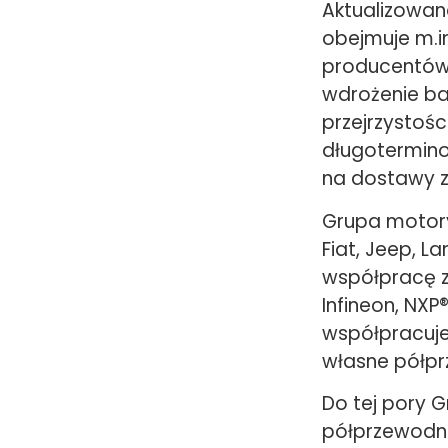
Aktualizowan
obejmuje m.i
producentów
wdrożenie ba
przejrzystoś
długotermin
na dostawy z
Grupa motory
Fiat, Jeep, L
współpracę z
Infineon, NX
współpracuje 
własne półpr
Do tej pory 
półprzewodni