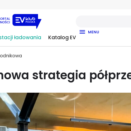
MENU
tacji ładowania
Katalog EV
wodnikowa
nowa strategia półpr