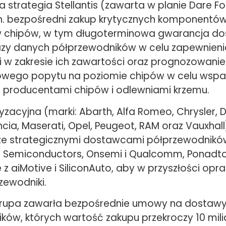
a strategia Stellantis (zawarta w planie Dare F
n. bezpośredni zakup krytycznych komponentów
 chipów, w tym długoterminowa gwarancja do
zy danych półprzewodników w celu zapewnieni
ci w zakresie ich zawartości oraz prognozowanie
owego popytu na poziomie chipów w celu wsp
 producentami chipów i odlewniami krzemu.
zacyjna (marki: Abarth, Alfa Romeo, Chrysler, 
ancia, Maserati, Opel, Peugeot, RAM oraz Vauxhal
e strategicznymi dostawcami półprzewodników,
P® Semiconductors, Onsemi i Qualcomm, Ponadto 
z aiMotive i SiliconAuto, aby w przyszłości op
zewodniki.
Grupa zawarła bezpośrednie umowy na dostaw
ków, których wartość zakupu przekroczy 10 mil