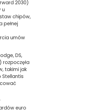
orward 2030)
 u
staw chipów,
a pełnej
arcia umów
Dodge, DS,
l) rozpoczęła
 takimi jak
Stellantis
racować
y
iardów euro