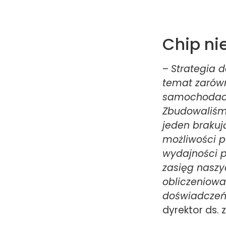
Chip ni
–
Strategia 
temat zarów
samochodach
Zbudowaliśm
jeden brakuj
możliwości p
wydajności p
zasięg naszy
obliczeniowa
doświadczeń 
dyrektor ds. 