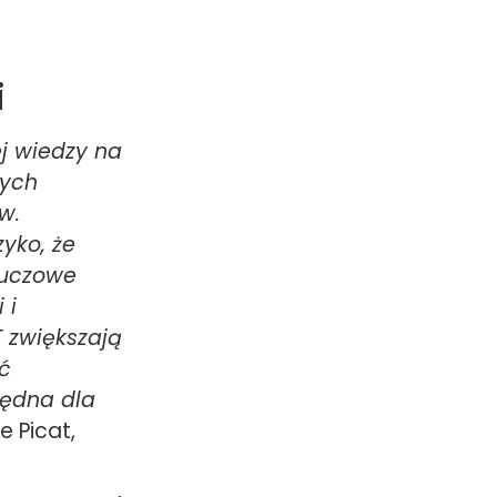
i
j wiedzy na
zych
w.
yko, że
luczowe
 i
 zwiększają
ć
będna dla
 Picat,