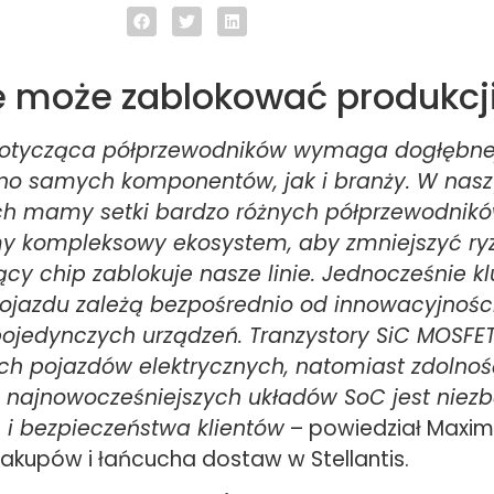
e może zablokować produkcj
dotycząca półprzewodników wymaga dogłębne
no samych komponentów, jak i branży. W nas
 mamy setki bardzo różnych półprzewodnikó
y kompleksowy ekosystem, aby zmniejszyć ryz
ący chip zablokuje nasze linie. Jednocześnie k
ojazdu zależą bezpośrednio od innowacyjności
ojedynczych urządzeń. Tranzystory SiC MOSFET
ch pojazdów elektrycznych, natomiast zdolnoś
 najnowocześniejszych układów SoC jest niez
i bezpieczeństwa klientów
– powiedział Maxime
zakupów i łańcucha dostaw w Stellantis.