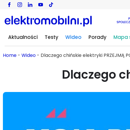
Aktualności
Testy
Wideo
Porady
Mapa s
Home
-
Wideo
-
Dlaczego chińskie elektryki PRZEJMĄ 
Dlaczego ch