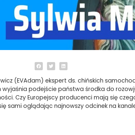
wicz (EVAdam) ekspert ds. chińskich samoch
h wyjaśnia podejście państwa środka do rozowj
ności. Czy Europejscy producenci mają się cze
 się sami oglądając najnowszy odcinek na kanal