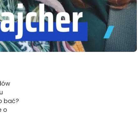
odów
u
go bać?
e o