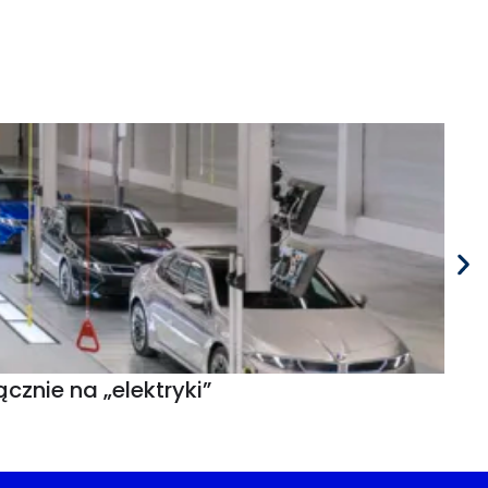
znie na „elektryki”
30 