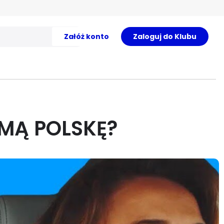
Załóż konto
Zaloguj do Klubu
EJMĄ POLSKĘ?