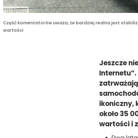
23/12/2025
Część komentatorów uważa, że bardziej realna jest stabili
wartości
Jeszcze ni
Internetu”
zatrważają
samochodów
ikoniczny, 
około 35 0
wartości i 
Dwa lata