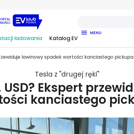
MENU
tacji ładowania
Katalog EV
przewiduje lawinowy spadek wartości kanciastego pickupa
Tesla z "drugej ręki"
s. USD? Ekspert przewi
tości kanciastego pic