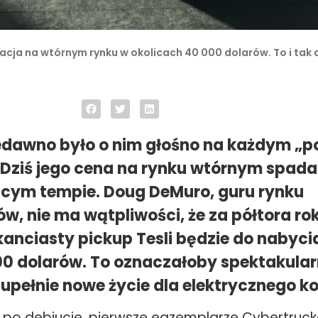
zacja na wtórnym rynku w okolicach 40 000 dolarów. To i tak
edawno było o nim głośno na każdym „
. Dziś jego cena na rynku wtórnym spada
cym tempie. Doug DeMuro, guru rynku
, nie ma wątpliwości, że za półtora ro
kanciasty pickup Tesli będzie do nabycia
00 dolarów. To oznaczałoby spektakula
zupełnie nowe życie dla elektrycznego ko
 po debiucie, pierwsze egzemplarze Cybertrucka