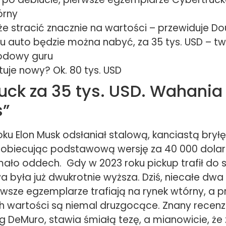
órny
e stracić znacznie na wartości – przewiduje D
ku auto będzie można nabyć, za 35 tys. USD – tw
dowy guru
ztuje nowy? Ok. 80 tys. USD
uck za 35 tys. USD. Wahania
s”
ku Elon Musk odsłaniał stalową, kanciastą bryłę
 obiecując podstawową wersję za 40 000 dolar
ało oddech. Gdy w 2023 roku pickup trafił do 
 była już dwukrotnie wyższa. Dziś, niecałe dwa
rwsze egzemplarze trafiają na rynek wtórny, a 
h wartości są niemal druzgocące. Znany recenze
g DeMuro, stawia śmiałą tezę, a mianowicie, że 