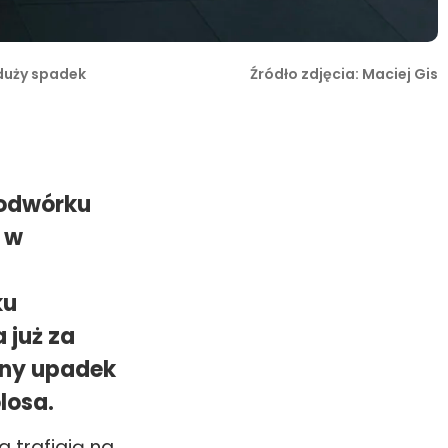
 duży spadek
Źródło zdjęcia: Maciej Gis
podwórku
 w
ku
 już za
rny upadek
losa.
 trafiają na