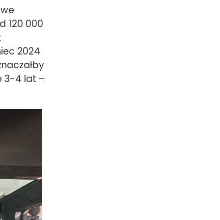
owe
d 120 000
t
niec 2024
oznaczałby
 3-4 lat –