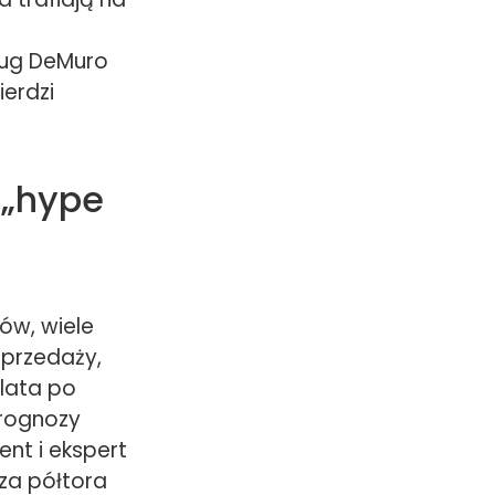
oug DeMuro
ierdzi
 „hype
ów, wiele
sprzedaży,
 lata po
prognozy
nt i ekspert
za półtora