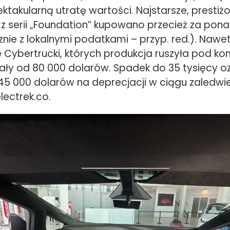
ktakularną utratę wartości. Najstarsze, prestiż
z serii „Foundation” kupowano przecież za pona
nie z lokalnymi podatkami – przyp. red.). Nawe
Cybertrucki, których produkcja ruszyła pod ko
wały od 80 000 dolarów. Spadek do 35 tysięcy 
45 000 dolarów na deprecjacji w ciągu zaledwie
lectrek.co.