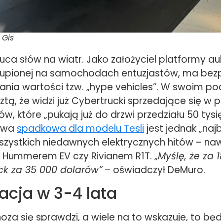
 Gis
uca słów na wiatr. Jako założyciel platformy au
kupionej na samochodach entuzjastów, ma bez
nia wartości tzw. „hype vehicles”. W swoim po
sztą, że widzi już Cybertrucki sprzedające się w 
ów, które „pukają już do drzwi przedziału 50 tysi
zywa
spadkowa dla modelu Tesli
jest jednak „naj
szystkich niedawnych elektrycznych hitów – na
 Hummerem EV czy Rivianem R1T. „
Myślę, że za 
uck za 35 000 dolarów”
– oświadczył DeMuro.
acja w 3-4 lata
noza się sprawdzi, a wiele na to wskazuje, to będ