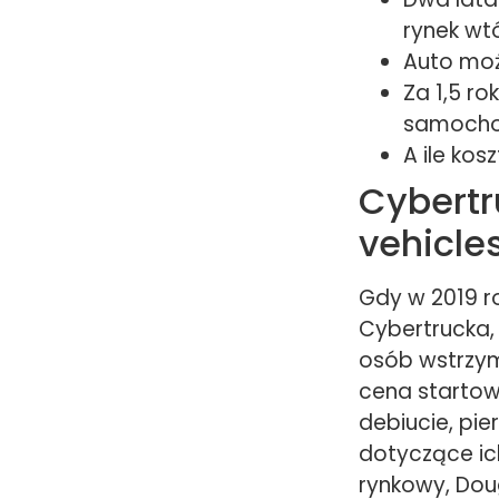
rynek wt
Auto moż
Za 1,5 ro
samocho
A ile kos
Cybertr
vehicle
Gdy w 2019 ro
Cybertrucka,
osób wstrzym
cena startowa
debiucie, pie
dotyczące ic
rynkowy, Dou