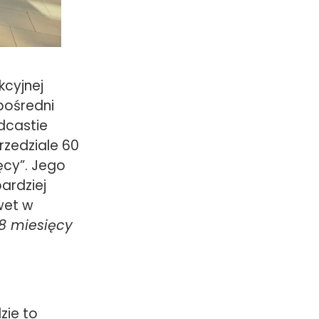
kcyjnej
pośredni
dcastie
przedziale 60
ęcy”. Jego
bardziej
wet w
18 miesięcy
zie to