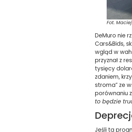
Fot. Maciej
DeMuro nie rz
Cars&Bids, s
wgląd w waha
przyznał z re
tysięcy dolar
zdaniem, kr
stroma” ze w
porównaniu z
to będzie tr
Deprecj
Jeśli ta prog