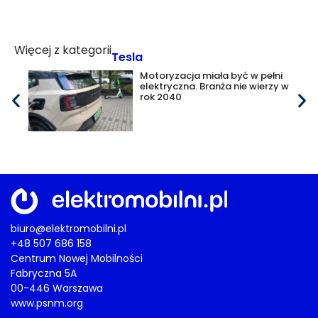
Więcej z kategorii
Tesla
Motoryzacja miała być w pełni
elektryczna. Branża nie wierzy w
rok 2040
biuro@elektromobilni.pl
+48 507 686 158
Centrum Nowej Mobilności
Fabryczna 5A
00-446 Warszawa
www.psnm.org