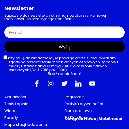
Newsletter
Zapisz się do newslettera i otrzymuj nowości z rynku nowej
mobilności i zeroemisyjnego transportu
Wyślij
Przyjmuję do wiadomości, że podając adres e-mail wyrażam
zgodę na przetwarzanie moich danych osobowych, zgodnie z
treścią Ustawy z dnia 10 maja 2018 r. o ochronie danych
osobowych (Dz.U. 2018 poz. 1000).
Bądź na bieżąco!
Aktualności
Regulamin
Testy i opinie
Polityka prywatności
Wideo
Biuro prasowe
Porady
EV Klub Polska
Kongres Nowej Mobilności
Mapa stacji ładowania