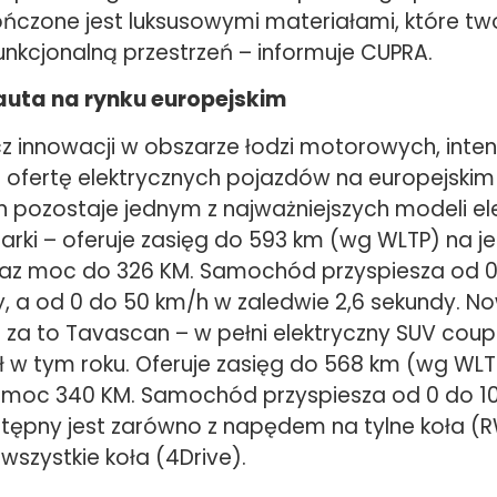
ńczone jest luksusowymi materiałami, które tw
unkcjonalną przestrzeń – informuje CUPRA.
auta na rynku europejskim
z innowacji w obszarze łodzi motorowych, inte
ą ofertę elektrycznych pojazdów na europejskim
rn pozostaje jednym z najważniejszych modeli el
marki – oferuje zasięg do 593 km (wg WLTP) na 
az moc do 326 KM. Samochód przyspiesza od 0
y, a od 0 do 50 km/h w zaledwie 2,6 sekundy.
t za to Tavascan – w pełni elektryczny SUV coup
 w tym roku. Oferuje zasięg do 568 km (wg WLT
moc 340 KM. Samochód przyspiesza od 0 do 10
tępny jest zarówno z napędem na tylne koła (RWD
szystkie koła (4Drive).