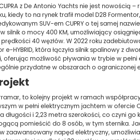
UPRA z De Antonio Yachts nie jest nowością – 
ku, kiedy to na rynek trafił model D28 Formentor
edykowanym SUV-em CUPRY o tej samej nazwie.
 silnik o mocy 400 KM, umożliwiający osiągnię
prędkości 40 węzłów. W 2022 roku zadebiutow
 e-HYBRID, która łączyła silnik spalinowy z dwo
, oferując możliwość pływania w trybie w pełni
ególnie przydatne w obszarach o ograniczonej em
rojekt
rramar, to kolejny projekt w ramach współpracy
szym w pełni elektrycznym jachtem w ofercie 
a długości i 2,23 metra szerokości, co czyni g
ogącą pomieścić do 8 osób, w tym sternika. Jac
w zaawansowany napęd elektryczny, umożliwia