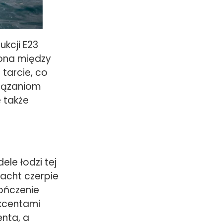
kcji E23
zona między
tarcie, co
wiązaniom
e także
le łodzi tej
acht czerpie
ończenie
akcentami
nta, a