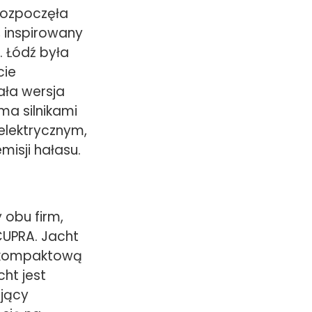
rozpoczęła
, inspirowany
 Łódź była
cie
ała wersja
ma silnikami
 elektrycznym,
isji hałasu.
 obu firm,
CUPRA. Jacht
o kompaktową
ht jest
jący