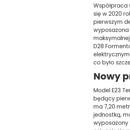
Współpraca C
się w 2020 ro
pierwszym d
wyposażona w
maksymalnej 
D28 Formentor
elektrycznymi
co było szcz
Nowy p
Model E23 Te
będący pierw
ma 7,20 metr
jednostką, m
wyposażony 