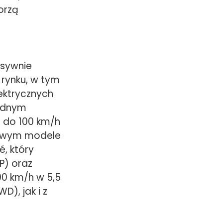
orzą
nsywnie
 rynku, w tym
ektrycznych
jednym
 do 100 km/h
 Nowym modele
é, który
P) oraz
0 km/h w 5,5
), jak i z