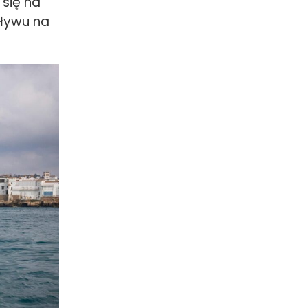
się na
pływu na