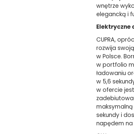
wnętrze wyko
elegancką i f
Elektryczne 
CUPRA, opróc
rozwija swoj
w Polsce. Bo
w portfolio 
ładowaniu or
w 5,6 sekund
w ofercie jes
zadebiutował
maksymalną 
sekundy i dos
napędem na w