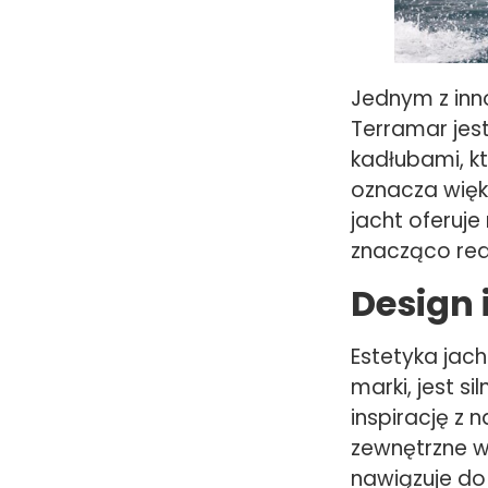
Jednym z inn
Terramar jes
kadłubami, k
oznacza więks
jacht oferuje
znacząco red
Design
Estetyka jach
marki, jest 
inspirację z
zewnętrzne w
nawiązuje do