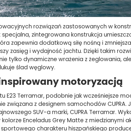
owacyjnych rozwiązań zastosowanych w konstru
t specjalna, zintegrowana konstrukcja umieszc
tóra zapewnia dodatkową siłę nośną i zmniejsza 
zy zasięg i wydajność jachtu. Dzięki takim roz
 nie tylko dynamiczne wrażenia z żeglowania, al
ukuje ślad węglowy.
 inspirowany motoryzacją
tu E23 Terramar, podobnie jak wcześniejsze mode
silnie związana z designem samochodów CUPRA. J
 najnowszego SUV-a marki, CUPRA Terramar. Wyk
 kolorze Enceladus Grey Matte z miedzianymi 
 sportowego charakteru hiszpańskiego produce