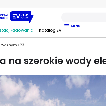
MENU
tacji ładowania
Katalog EV
trycznym E23
 na szerokie wody el