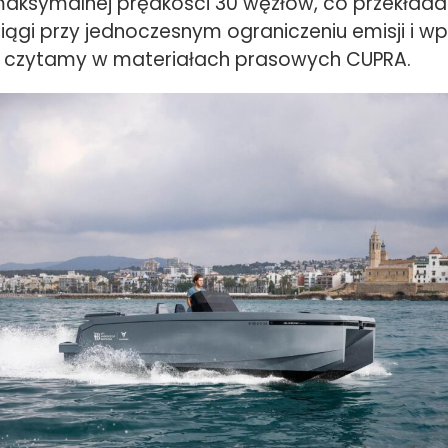
maksymalnej prędkości 30 węzłów, co przekłada 
iągi przy jednoczesnym ograniczeniu emisji i w
– czytamy w materiałach prasowych CUPRA.