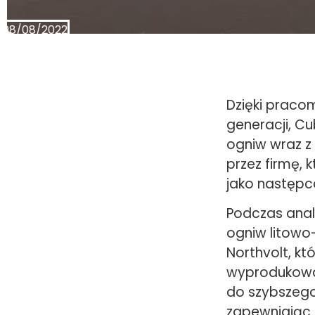
08/08/2022
Dzięki praco
generacji, C
ogniw wraz z
przez firmę, 
jako następc
Podczas anal
ogniw litowo-
Northvolt, kt
wyprodukować 
do szybszego 
zapewniając 