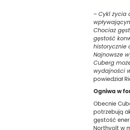
–
Cykl życia 
wpływającym 
Chociaż gęst
gęstość konw
historycznie
Najnowsze wy
Cuberg może
wydajności 
powiedział Ri
Ogniwa w fo
Obecnie Cuber
potrzebują a
gęstość ener
Northvolt w m