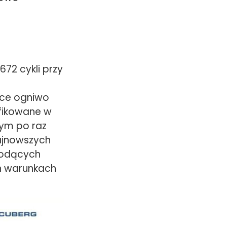
ę
672 cykli przy
ące ogniwo
yfikowane w
ym po raz
ajnowszych
iodących
h warunkach