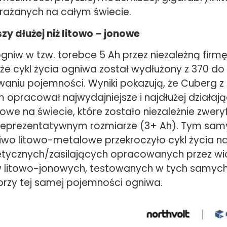
ażanych na całym świecie.
zy dłużej niż litowo – jonowe
gniw w tzw. torebce 5 Ah przez niezależną firm
 że cykl życia ogniwa został wydłużony z 370 do 
aniu pojemności. Wyniki pokazują, że Cuberg z
opracował najwydajniejsze i najdłużej działaj
owe na świecie, które zostało niezależnie zwer
reprezentatywnym rozmiarze (3+ Ah). Tym sam
iwo litowo-metalowe przekroczyło cykl życia n
etycznych/zasilających opracowanych przez w
 litowo-jonowych, testowanych w tych samyc
 przy tej samej pojemności ogniwa.