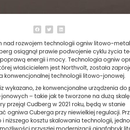
m nad rozwojem technologii ogniw litowo-met
uberg osiągnął prawie podwojenie cyklu życia t
 poprawą energii i mocy. Technologia ogniw 
której właścicielem jest Northvolt, została zapr
a konwencjonalnej technologii litowo-jonowej.
iz wykazano, że konwencjonalne urządzenia do 
jonowych – takie jak te tworzone na dużą skalę
óry przejął Cudberg w 2021 roku, będą w stanie
ogniwa Cuberga przy niewielkiej regulacji. Przy
i niższego kosztu skalowania technologii, jedn
możliwości przyszłej modernizacji gigafabryk li