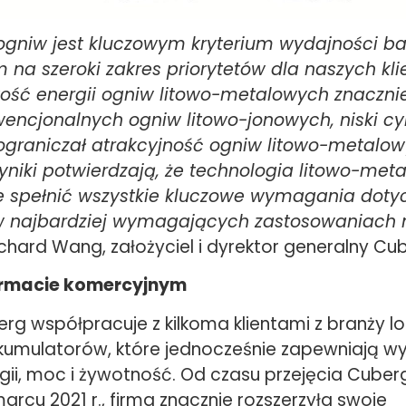
ogniw jest kluczowym kryterium wydajności bat
na szeroki zakres priorytetów dla naszych kli
ość energii ogniw litowo-metalowych znaczni
encjonalnych ogniw litowo-jonowych, niski cyk
 ograniczał atrakcyjność ogniw litowo-metalow
niki potwierdzają, że technologia litowo-met
 spełnić wszystkie kluczowe wymagania doty
w najbardziej wymagających zastosowaniach 
chard Wang, założyciel i dyrektor generalny Cu
rmacie komercyjnym
g współpracuje z kilkoma klientami z branży lot
kumulatorów, które jednocześnie zapewniają w
gii, moc i żywotność. Od czasu przejęcia Cuber
arcu 2021 r., firma znacznie rozszerzyła swoje