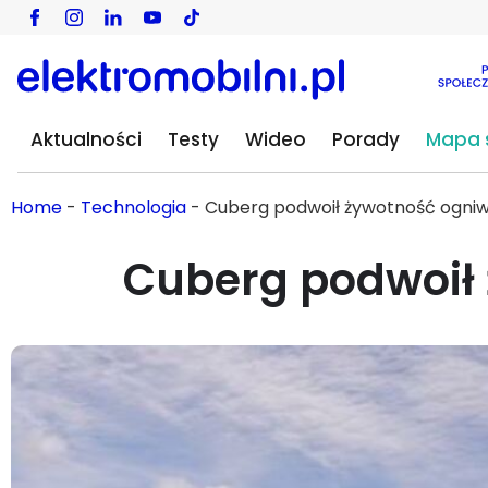
Aktualności
Testy
Wideo
Porady
Mapa s
Home
-
Technologia
-
Cuberg podwoił żywotność ogni
Cuberg podwoił