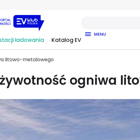
MENU
tacji ładowania
Katalog EV
wa litowo-metalowego
 żywotność ogniwa li