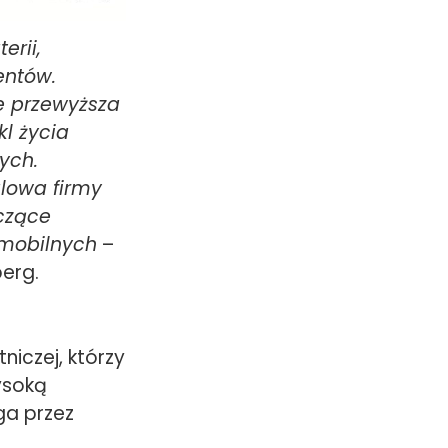
erii,
entów.
e przewyższa
l życia
ych.
alowa firmy
czące
mobilnych
–
berg.
niczej, którzy
ysoką
ga przez