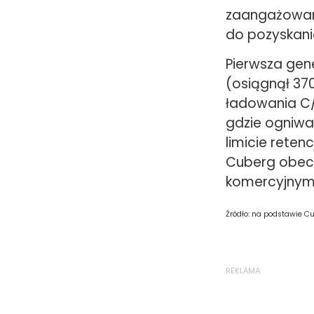
zaangażowani
do pozyskani
Pierwsza gen
(osiągnął 37
ładowania C/
gdzie ogniwa 
limicie rete
Cuberg obecn
komercyjnym 
Źródło: na podstawie C
REKLAMA