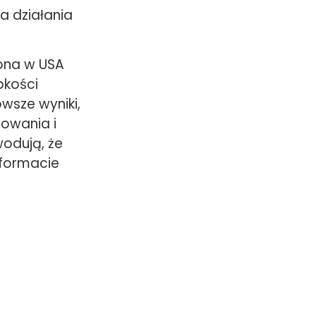
a działania
zona w USA
bkości
wsze wyniki,
dowania i
wodują, że
 formacie