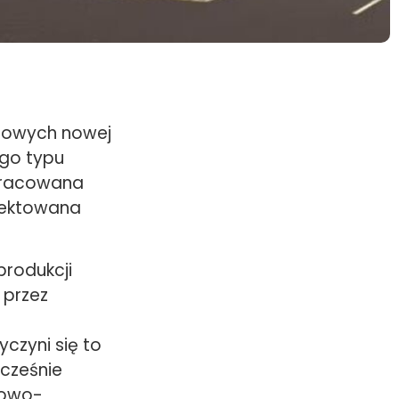
alowych nowej
ego typu
opracowana
ojektowana
produkcji
 przez
czyni się to
ocześnie
towo-