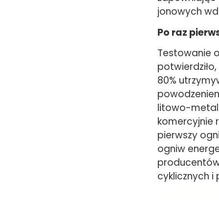
jonowych wdr
Po raz pierws
Testowanie o
potwierdziło,
80% utrzymyw
powodzeniem 
litowo-metal
komercyjnie 
pierwszy ogn
ogniw energ
producentów
cyklicznych i