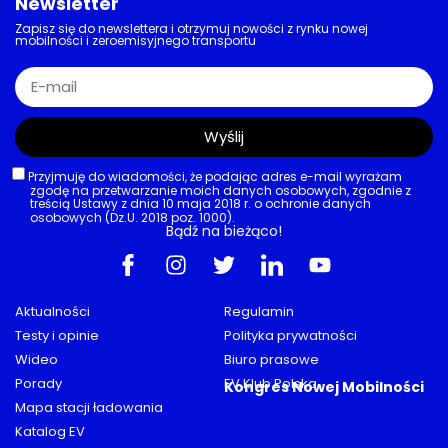
Newsletter
Zapisz się do newslettera i otrzymuj nowości z rynku nowej
mobilności i zeroemisyjnego transportu
Wyślij
Przyjmuję do wiadomości, że podając adres e-mail wyrażam
zgodę na przetwarzanie moich danych osobowych, zgodnie z
treścią Ustawy z dnia 10 maja 2018 r. o ochronie danych
osobowych (Dz.U. 2018 poz. 1000).
Bądź na bieżąco!
Aktualności
Regulamin
Testy i opinie
Polityka prywatności
Wideo
Biuro prasowe
Porady
EV Klub Polska
Kongres Nowej Mobilności
Mapa stacji ładowania
Katalog EV