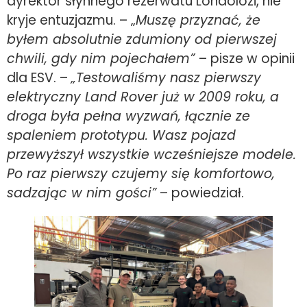
dyrektor słynnego rezerwatu Londolozi, nie
kryje entuzjazmu. – „
Muszę przyznać, że
byłem absolutnie zdumiony od pierwszej
chwili, gdy nim pojechałem”
– pisze w opinii
dla ESV. –
„Testowaliśmy nasz pierwszy
elektryczny Land Rover już w 2009 roku, a
droga była pełna wyzwań, łącznie ze
spaleniem prototypu. Wasz pojazd
przewyższył wszystkie wcześniejsze modele.
Po raz pierwszy czujemy się komfortowo,
sadzając w nim gości”
– powiedział.