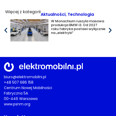
Więcej z kategorii
Aktualności
,
Technologia
W Monachium ruszyła masowa
produkcja BMW i3. Od 2027
roku fabryka postawi wyłącznie
na „elektryki”
biuro@elektromobilni.pl
+48 507 686 158
Centrum Nowej Mobilności
Fabryczna 5A
00-446 Warszawa
www.psnm.org