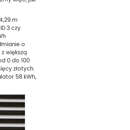
4,29 m
ID.3 czy
Wh
dmianie o
 z większą
od 0 do 100
ięcy złotych.
lator 58 kWh,