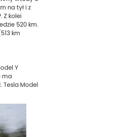
 na tył i z
 Z kolei
jedzie 520 km.
(513 km
Model Y
o ma
. Tesla Model