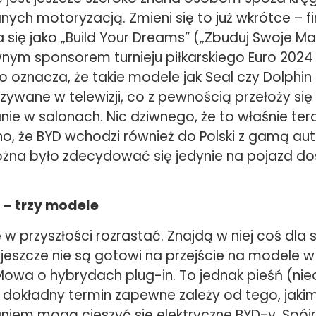
ych motoryzacją. Zmieni się to już wkrótce – fi
 się jako „Build Your Dreams” („Zbuduj Swoje Mar
ym sponsorem turnieju piłkarskiego Euro 2024
o oznacza, że takie modele jak Seal czy Dolphi
ywane w telewizji, co z pewnością przełoży się
ie w salonach. Nic dziwnego, że to właśnie ter
o, że BYD wchodzi również do Polski z gamą au
żna było zdecydować się jedynie na pojazd do
 – trzy modele
 przyszłości rozrastać. Znajdą w niej coś dla s
zy jeszcze nie są gotowi na przejście na modele w
Mowa o hybrydach plug-in. To jednak pieśń (nie
a dokładny termin zapewne zależy od tego, jaki
niem mogą cieszyć się elektryczne BYD-y. Spójr