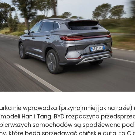
arka nie wprowadza (przynajmniej jak na razie) 
modeli Han i Tang. BYD rozpoczyna przedsprzeda
y pierwszych samochodów są spodziewane pod 
ony, które będą sprzedawać chińskie auta, to C