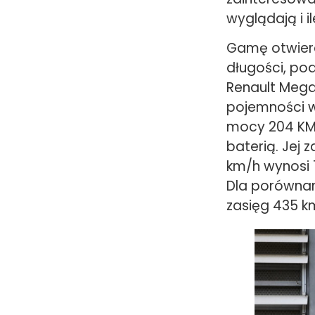
wyglądają i il
Gamę otwiera
długości, po
Renault Mega
pojemności w
mocy 204 KM.
baterią. Jej 
km/h wynosi 
Dla porównan
zasięg 435 km