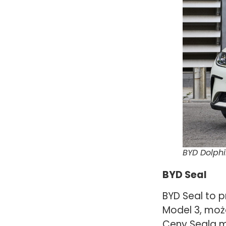
BYD Dolph
BYD Seal
BYD Seal to p
Model 3, moż
Ceny Seala m