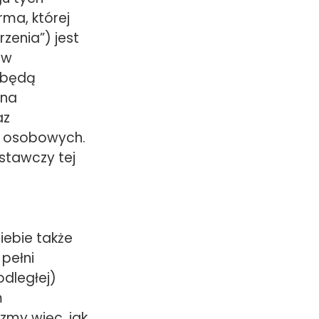
rma, której
zenia”) jest
 w
n będą
 na
az
t osobowych.
stawczy tej
iebie także
 pełni
odległej)
m
zmy więc, jak