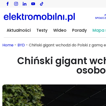
Aktualności
Testy
Wideo
Porady
Mapa s
Home
-
BYD
-
Chiński gigant wchodzi do Polski z gamą
Chiński gigant wc
osobo