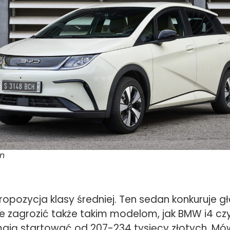
in
ropozycja klasy średniej. Ten sedan konkuruje gł
e zagrozić także takim modelom, jak BMW i4 czy
ają startować od 207-234 tysięcy złotych. M