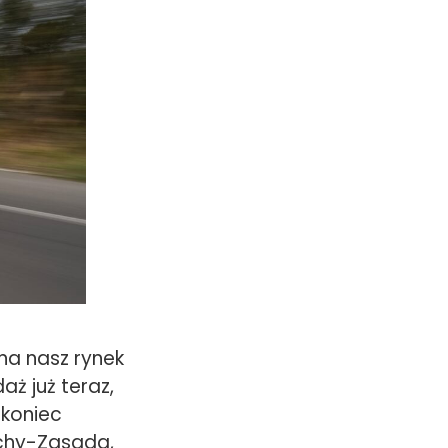
na nasz rynek
ż już teraz,
koniec
ichy-Zasada,