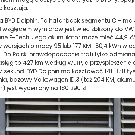
e kosztują.
 BYD Dolphin. To hatchback segmentu C – ma 
d względem wymiarów jest więc zbliżony do VW 
ne E-Tech. Jego akumulator może mieć 44,9 k
 wersjach o mocy 95 lub 177 KM i 60,4 kWh w o
 Do Polski prawdopodobnie trafi tylko odmiana
zasięg to 427 km według WLTP, a przyspieszenie 
7 sekund. BYD Dolphin ma kosztować 141-150 tys
ia, bazowy Volkswagen ID.3 (też 204 KM, akumu
) jest wyceniony na 180 290 zł.