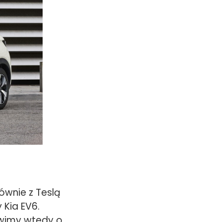
ównie z Teslą
 Kia EV6.
ówimy wtedy o