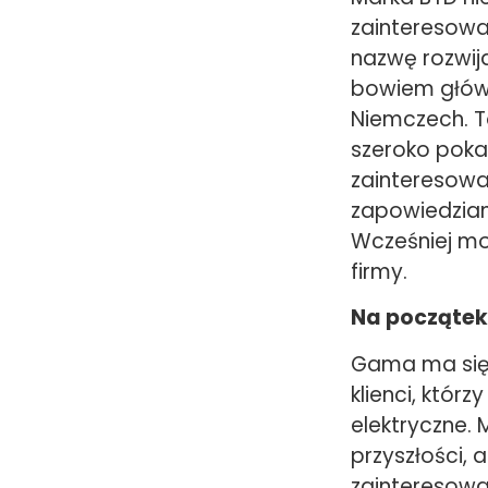
zainteresowan
nazwę rozwija
bowiem główn
Niemczech. T
szeroko pokaz
zainteresowan
zapowiedzian
Wcześniej mo
firmy.
Na początek
Gama ma się w
klienci, któr
elektryczne. 
przyszłości, 
zainteresowa