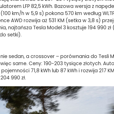
ulatorem LFP 82,5 kWh. Bazowa wersja z napędem
(100 km/h w 5,9 s) pokona 570 km według WLTP.
ence AWD rozwija aż 531 KM (setka w 3,8 s) prze
a, najtańsza Tesla Model 3 kosztuje 194 990 zł 
 do setki).
 nie sedan, a crossover – porównania do Tesli 
 więc same. Ceny: 190-203 tysiące złotych. Aut
pojemności 71,8 kWh lub 87 kWh i rozwija 217 KM
 204 990 zł.