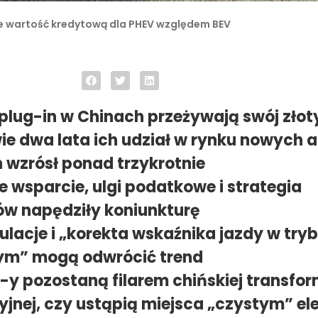
e wartość kredytową dla PHEV względem BEV
plug-in w Chinach przeżywają swój złot
ie dwa lata ich udział w rynku nowych a
wzrósł ponad trzykrotnie
e wsparcie, ulgi podatkowe i strategia
w napędziły koniunkturę
lacje i „korekta wskaźnika jazdy w tryb
ym” mogą odwrócić trend
-y pozostaną filarem chińskiej transfor
jnej, czy ustąpią miejsca „czystym” e