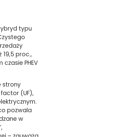
 hybryd typu
Czystego
przedaży
19,5 proc.,
m czasie PHEV
 strony
factor (UF),
elektrycznym.
 co pozwala
rdzane w
,
wej – zauważa