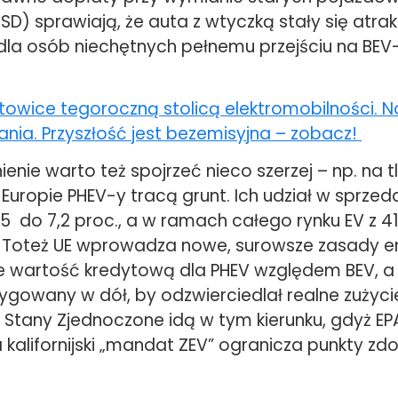
SD) sprawiają, że auta z wtyczką stały się atra
dla osób niechętnych pełnemu przejściu na BEV
towice tegoroczną stolicą elektromobilności. N
nia. Przyszłość jest bezemisyjna – zobacz!
enie warto też spojrzeć nieco szerzej – np. na t
 Europie PHEV-y tracą grunt. Ich udział w sprze
,5 do 7,2 proc., a w ramach całego rynku EV z 4
. Toteż UE wprowadza nowe, surowsze zasady em
e wartość kredytową dla PHEV względem BEV, a 
ygowany w dół, by odzwierciedlał realne zużycie
e Stany Zjednoczone idą w tym kierunku, gdyż EP
a kalifornijski „mandat ZEV” ogranicza punkty 