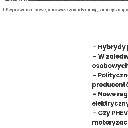
UE wprowadza nowe, surowsze zasady emisji, zmniejszając
– Hybrydy 
– W zaledw
osobowych 
– Polityczn
producentó
– Nowe regu
elektryczn
– Czy PHEV
motoryzacy