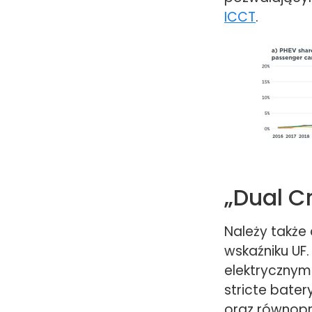
ICCT
.
„Dual Cr
Należy także 
wskaźniku UF.
elektrycznym
stricte bater
oraz równopr