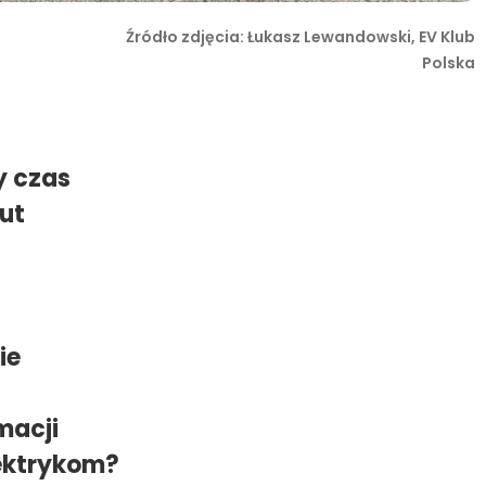
Źródło zdjęcia: Łukasz Lewandowski, EV Klub
Polska
y czas
ut
ie
macji
lektrykom?