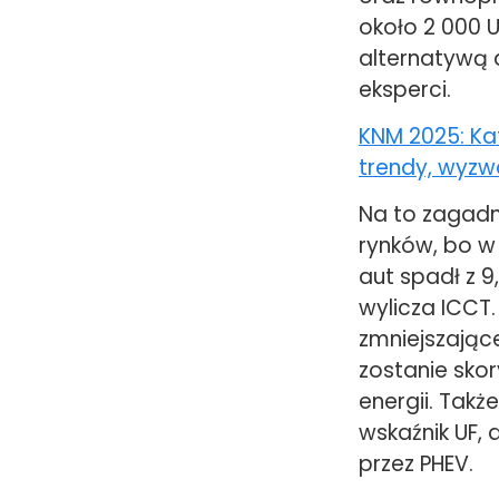
około 2 000 U
alternatywą 
eksperci.
KNM 2025: Ka
trendy, wyzwa
Na to zagadni
rynków, bo w
aut spadł z 9
wylicza ICCT
zmniejszając
zostanie skor
energii. Takż
wskaźnik UF, 
przez PHEV.