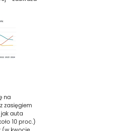
ę na
 z zasięgiem
jak auta
oło 10 proc.)
 (w kwocie