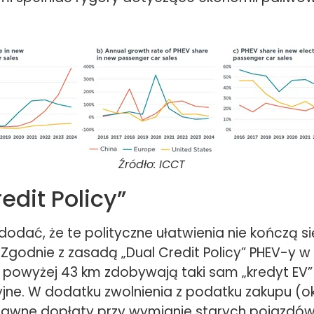
Źródło: ICCT
edit Policy”
dodać, że te polityczne ułatwienia nie kończą si
 Zgodnie z zasadą „Dual Credit Policy” PHEV-y w
 powyżej 43 km zdobywają taki sam „kredyt EV” 
yjne. W dodatku zwolnienia z podatku zakupu (ok
awne dopłaty przy wymianie starych pojazdów