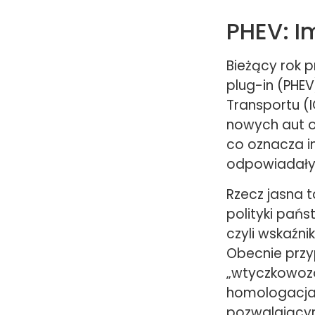
PHEV: I
Bieżący rok p
plug-in (PHE
Transportu (
nowych aut o
co oznacza i
odpowiadały z
Rzecz jasna 
polityki pańs
czyli wskaźni
Obecnie przy
„wtyczkowozo
homologacjach
pozwalającym