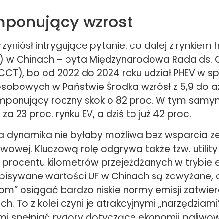
mponujący wzrost
rzyniósł intrygujące pytanie: co dalej z rynkiem
V) w Chinach – pyta Międzynarodowa Rada ds. 
ICCT), bo od 2022 do 2024 roku udział PHEV w s
sobowych w Państwie Środka wzrósł z 5,9 do aż 
mponujący roczny skok o 82 proc. W tym samy
a 23 proc. rynku EV, a dziś to już 42 proc.
ta dynamika nie byłaby możliwa bez wsparcia ze
twowej. Kluczową rolę odgrywa także tzw. utility 
k procentu kilometrów przejeżdżanych w trybie 
pisywane wartości UF w Chinach są zawyżane,
m” osiągać bardzo niskie normy emisji zatwie
. To z kolei czyni je atrakcyjnymi „narzędziami”
i spełniać rygory dotyczące ekonomii paliwo