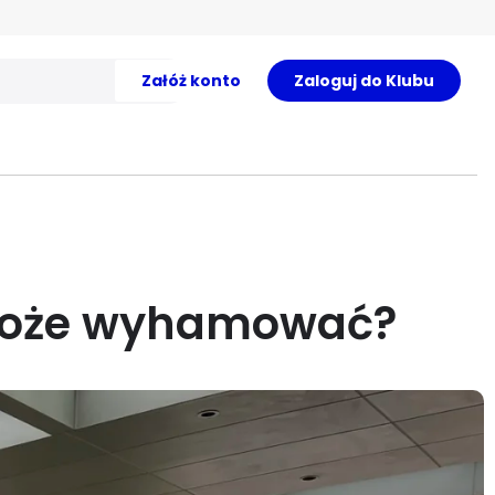
Załóż konto
Zaloguj do Klubu
 może wyhamować?