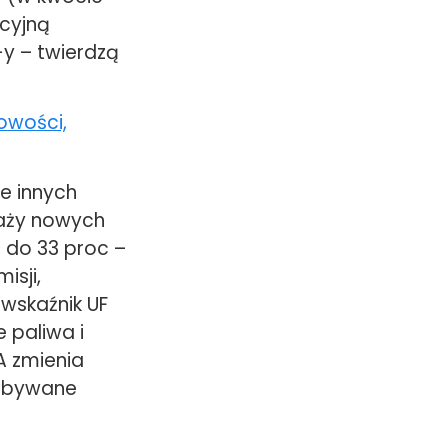
kcyjną
-y – twierdzą
owości,
le innych
daży nowych
1 do 33 proc –
isji,
wskaźnik UF
 paliwa i
A zmienia
zdobywane