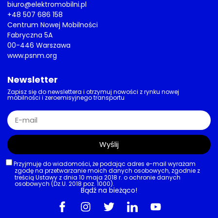
biuro@elektromobilni.pl
+48 507 686 158
Centrum Nowej Mobilności
Fabryczna 5A
00-446 Warszawa
www.psnm.org
Newsletter
Zapisz się do newslettera i otrzymuj nowości z rynku nowej
mobilności i zeroemisyjnego transportu
Wyślij
Przyjmuję do wiadomości, że podając adres e-mail wyrażam
zgodę na przetwarzanie moich danych osobowych, zgodnie z
treścią Ustawy z dnia 10 maja 2018 r. o ochronie danych
osobowych (Dz.U. 2018 poz. 1000).
Bądź na bieżąco!