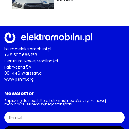
biuro@elektromobilni.pl
+48 507 686 158
Centrum Nowej Mobilności
Fabryczna 5A
00-446 Warszawa
www.psnm.org
Newsletter
Zapisz się do newslettera i otrzymuj nowości z rynku nowej
mobilności i zeroemisyjnego transportu