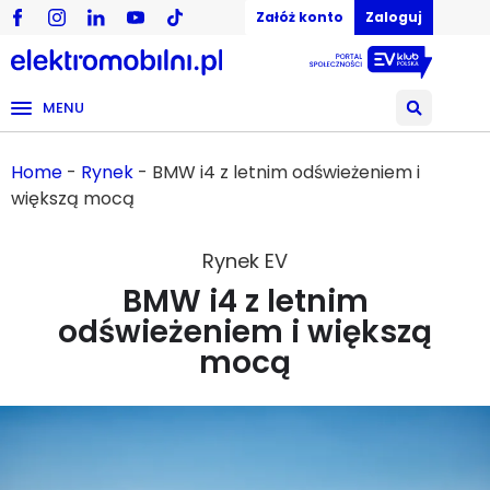
Załóż konto
Zaloguj
MENU
Home
-
Rynek
-
BMW i4 z letnim odświeżeniem i
większą mocą
Rynek EV
BMW i4 z letnim
odświeżeniem i większą
mocą