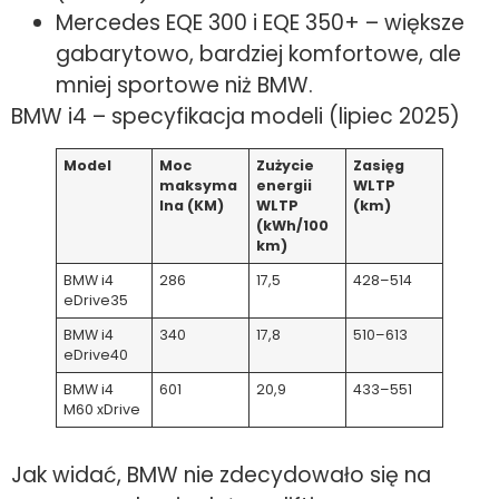
Mercedes EQE 300 i EQE 350+ – większe
gabarytowo, bardziej komfortowe, ale
mniej sportowe niż BMW.
BMW i4 – specyfikacja modeli (lipiec 2025)
Model
Moc
Zużycie
Zasięg
maksyma
energii
WLTP
lna (KM)
WLTP
(km)
(kWh/100
km)
BMW i4
286
17,5
428–514
eDrive35
BMW i4
340
17,8
510–613
eDrive40
BMW i4
601
20,9
433–551
M60 xDrive
Jak widać, BMW nie zdecydowało się na