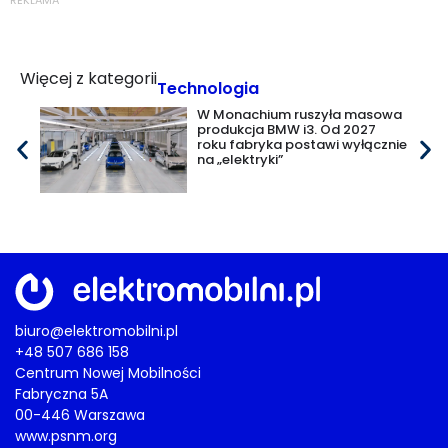
REKLAMA
Więcej z kategorii
Technologia
W Monachium ruszyła masowa
produkcja BMW i3. Od 2027
roku fabryka postawi wyłącznie
na „elektryki”
biuro@elektromobilni.pl
+48 507 686 158
Centrum Nowej Mobilności
Fabryczna 5A
00-446 Warszawa
www.psnm.org