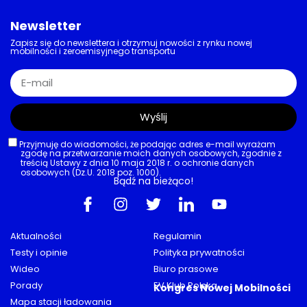
Newsletter
Zapisz się do newslettera i otrzymuj nowości z rynku nowej
mobilności i zeroemisyjnego transportu
Wyślij
Przyjmuję do wiadomości, że podając adres e-mail wyrażam
zgodę na przetwarzanie moich danych osobowych, zgodnie z
treścią Ustawy z dnia 10 maja 2018 r. o ochronie danych
osobowych (Dz.U. 2018 poz. 1000).
Bądź na bieżąco!
Aktualności
Regulamin
Testy i opinie
Polityka prywatności
Wideo
Biuro prasowe
Porady
EV Klub Polska
Kongres Nowej Mobilności
Mapa stacji ładowania