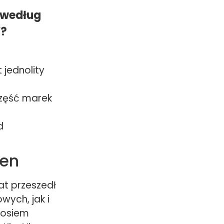
 według
V?
jednolity
część marek
d
cen
at przeszedł
ych, jak i
 osiem