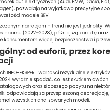
arek aut elektrycznych (Audi, BMW, Dacia, Fiat, 
wagen), pozwalają na wyjątkowo precyzyjne spoj
a wartości modele BEV.
czonym narracjom – trend nie jest jednolity. W
s boomu (2022–2023), późniejszą korektę oraz s
aje konsumentom więcej bezpieczeństwa i przew
og
ó
lny: od euforii, przez kor
acji
h INFO-EKSPERT wartości rezydualne elektrykó
2024 wyraźnie spadać, co jest skutkiem dwóch z
katalogowych oraz słabszego popytu na niektó
niki odpowiadają za przyspieszoną deprecjację,
iemal wszystkich analizowanych modeli.