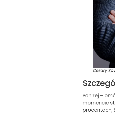
Cezary Sp
Szczegó
Poniżej – om
momencie sta
procentach, ś