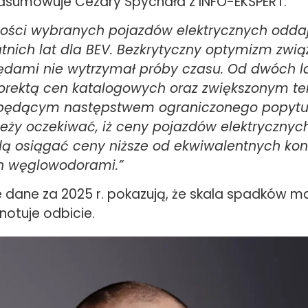
dsumowuje Cezary Spychała z INFO-EKSPERT:
tości wybranych pojazd
ó
w elektrycznych odda
tnich lat dla BEV. Bezkrytyczny optymizm zwią
dami nie wytrzymał pr
ó
by czasu. Od dw
ó
ch 
korektą cen katalogowych oraz zwiększonym 
, będącym następstwem ograniczonego popytu
eży oczekiwać, iż ceny pojazd
ó
w elektrycznyc
ą osiągać ceny niższe od ekwiwalentnych kon
 węglowodorami.”
 dane za 2025 r. pokazują, że skala spadków ma
notuje odbicie.