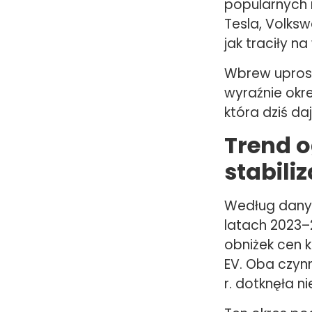
popularnych m
Tesla, Volks
jak traciły n
Wbrew uprosz
wyraźnie okre
która dziś d
Trend 
stabiliz
Według danyc
latach 2023–
obniżek cen 
EV. Oba czyn
r. dotknęła n