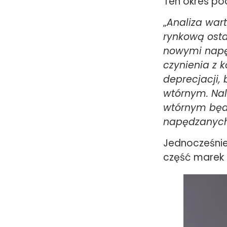
Ten okres po
„
Analiza war
rynkową osta
nowymi napę
czynienia z 
deprecjacji
wt
ó
rnym. Nal
wt
ó
rnym będ
napędzanych
Jednocześnie
część marek 