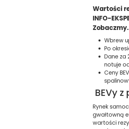
Wartości r
INFO-EKSPE
Zobaczmy.
Wbrew up
Po okresi
Dane za 
notuje o
Ceny BEV
spalinow
BEVy z 
Rynek samoch
gwałtowną ew
wartości rez