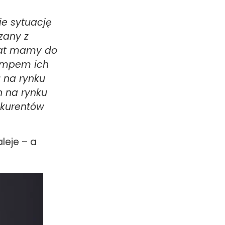
je sytuację
zany z
lat mamy do
tempem ich
 na rynku
h na rynku
kurent
ó
w
leje – a