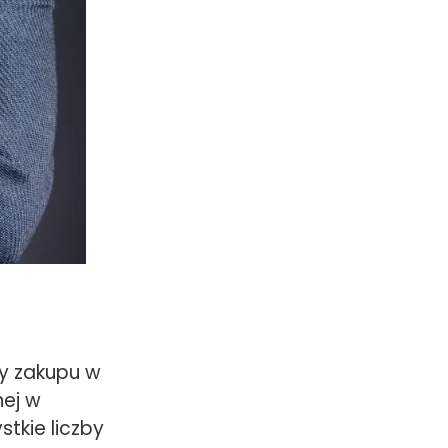
ny zakupu w
nej w
tkie liczby