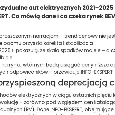
ezydualne aut elektrycznych 2021–2025
RT. Co mówią dane i co czeka rynek BE
roszczonym narracjom – trend cenowy nie jest 
e boomu przyszła korekta i stabilizacja
2025 r. pokazują, że skala spadków maleje – a 
dbicie
 na rynku wtórnym będą osiągać ceny niższe o
ych odpowiedników – przewiduje INFO-EKSPERT
przyspieszoną deprecjacją 
odów elektrycznych w ciągu ostatnich pięciu l
olucję – zarówno pod względem cen katalogow
ydualnych (RV). Dane INFO-EKSPERT, obejmujące