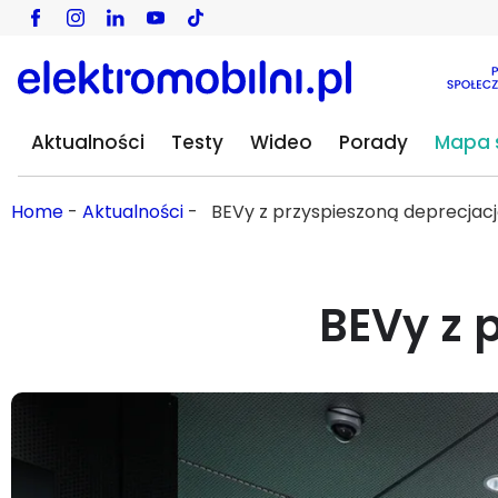
Aktualności
Testy
Wideo
Porady
Mapa s
Home
-
Aktualności
-
BEVy z przyspieszoną deprecjac
BEVy z p