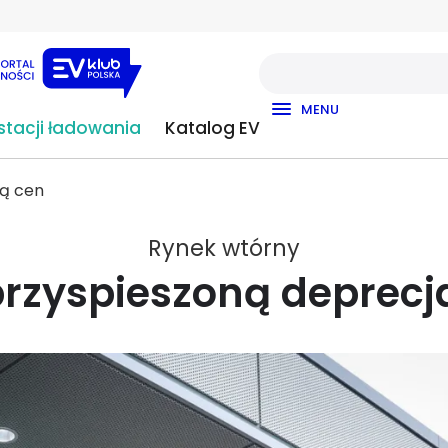
MENU
tacji ładowania
Katalog EV
ją cen
Rynek wtórny
rzyspieszoną deprec