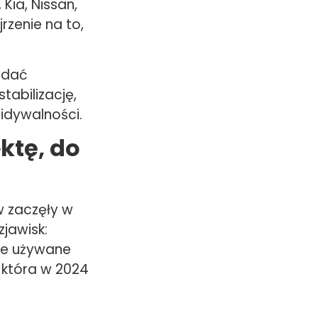
Kia, Nissan,
rzenie na to,
idać
tabilizację,
idywalności.
ektę, do
w zaczęły w
jawisk:
re używane
 która w 2024