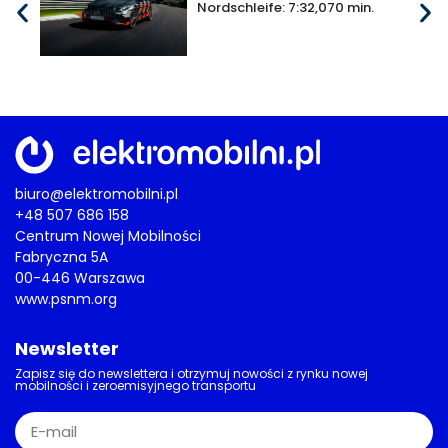
Nordschleife: 7:32,070 min.
biuro@elektromobilni.pl
+48 507 686 158
Centrum Nowej Mobilności
Fabryczna 5A
00-446 Warszawa
www.psnm.org
Newsletter
Zapisz się do newslettera i otrzymuj nowości z rynku nowej
mobilności i zeroemisyjnego transportu