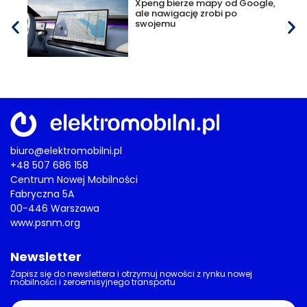
Xpeng bierze mapy od Google,
ale nawigację zrobi po
swojemu
biuro@elektromobilni.pl
+48 507 686 158
Centrum Nowej Mobilności
Fabryczna 5A
00-446 Warszawa
www.psnm.org
Newsletter
Zapisz się do newslettera i otrzymuj nowości z rynku nowej
mobilności i zeroemisyjnego transportu