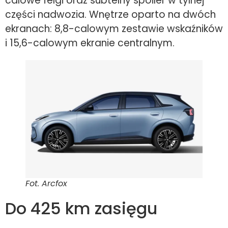
calowe felgi oraz subtelny spoiler w tylnej
części nadwozia. Wnętrze oparto na dwóch
ekranach: 8,8-calowym zestawie wskaźników
i 15,6-calowym ekranie centralnym.
Fot. Arcfox
Do 425 km zasięgu