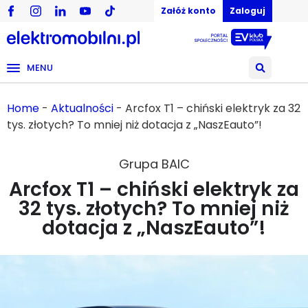
Załóż konto
Zaloguj
MENU
Home
-
Aktualności
-
Arcfox T1 – chiński elektryk za 32
tys. złotych? To mniej niż dotacja z „NaszEauto”!
Grupa BAIC
Arcfox T1 – chiński elektryk za
32 tys. złotych? To mniej niż
dotacja z „NaszEauto”!