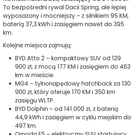
To bezpośredni rywal Dacii Spring, ale lepiej
wyposażony i mocniejszy – z silnikiem 95 KM,
baterią 37,3 kWh i zasięgiem nawet do 395
km.
Kolejne miejsca zajmują:
BYD Atto 2 – kompaktowy SUV od 129
900 zł, z mocą 177 KM i zasięgiem do 463
km w mieście.
MG4 – tylnonapędowy hatchback za 130
900 zł, który oferuje 170 KM i 350 km
zasięgu WLTP.
BYD Dolphin – od 141 000 zł, z baterią
44,9 kWh i zasięgiem w cyklu miejskim do
497 km.
Omoda E5 – elektryczny SUV startujący