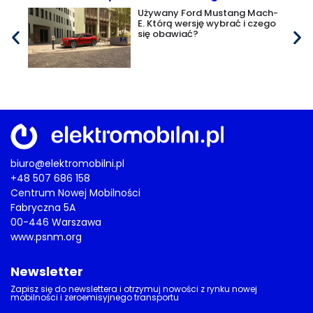
Używany Ford Mustang Mach-
E. Którą wersję wybrać i czego
się obawiać?
biuro@elektromobilni.pl
+48 507 686 158
Centrum Nowej Mobilności
Fabryczna 5A
00-446 Warszawa
www.psnm.org
Newsletter
Zapisz się do newslettera i otrzymuj nowości z rynku nowej
mobilności i zeroemisyjnego transportu